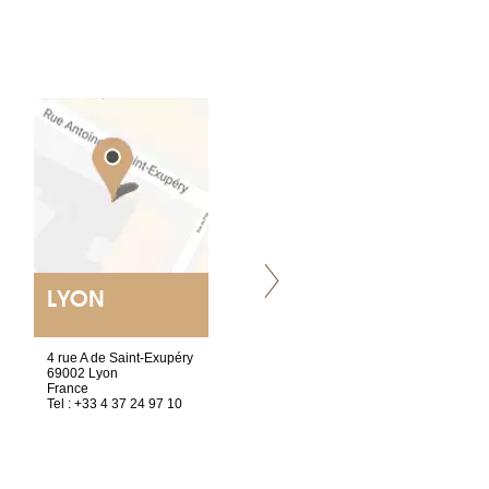
LYON
VILLENEUVE
4 rue A de Saint-Exupéry
Chez Scuba-shop
69002 Lyon
Route d’Arvel, 106
France
1844 Villeneuve
Tel : +33 4 37 24 97 10
Suisse
Tel : +41 21 965 65 00