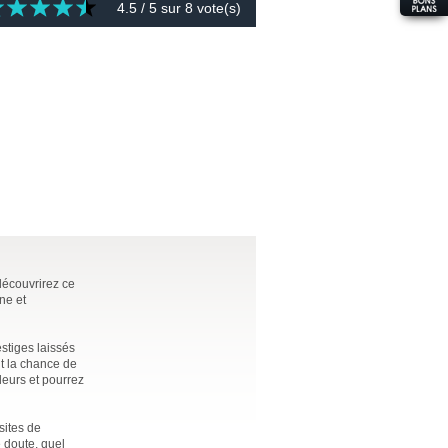
4.5
/ 5 sur
8
vote(s)
découvrirez ce
ne et
stiges laissés
nt la chance de
leurs et pourrez
sites de
 doute, quel