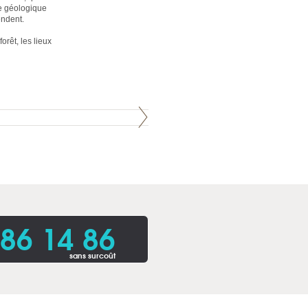
re géologique
endent.
rêt, les lieux
86 14 86
sans surcoût