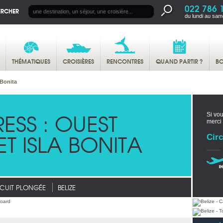
022 786 
ERCHER
du lundi au sam
THÉMATIQUES
CROISIÈRES
RENCONTRES
QUAND PARTIR ?
BO
 Bonita
RESS : OUEST
Si vou
merci
T ISLA BONITA
Circ
CUIT PLONGÉE
BELIZE