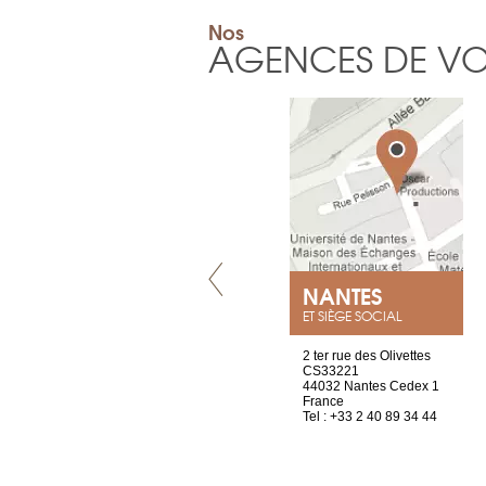
Nos
AGENCES DE V
VILLENEUVE
NANTES
ET SIÈGE SOCIAL
Chez Scuba-shop
2 ter rue des Olivettes
Route d’Arvel, 106
CS33221
1844 Villeneuve
44032 Nantes Cedex 1
Suisse
France
Tel : +41 21 965 65 00
Tel : +33 2 40 89 34 44