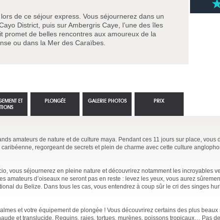
 lors de ce séjour express. Vous séjournerez dans un
ayo District, puis sur Ambergris Caye, l’une des îles
it promet de belles rencontres aux amoureux de la
dense ou dans la Mer des Caraïbes.
GEMENT ET
PLONGÉE
GALERIE PHOTOS
PRIX
TIONS
rands amateurs de nature et de culture maya. Pendant ces 11 jours sur place, vous 
caribéenne, regorgeant de secrets et plein de charme avec cette culture anglopho
cio, vous séjournerez en pleine nature et découvrirez notamment les incroyables ve
Les amateurs d’oiseaux ne seront pas en reste : levez les yeux, vous aurez sûreme
ional du Belize. Dans tous les cas, vous entendrez à coup sûr le cri des singes hur
 palmes et votre équipement de plongée ! Vous découvrirez certains des plus beaux 
ude et translucide. Requins, raies, tortues, murènes, poissons tropicaux… Pas de