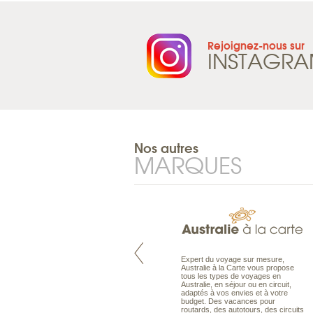
Rejoignez-nous sur
INSTAGR
Nos autres
MARQUES
Pacifique à la carte est le spécialiste
Expert du voyage sur mesure,
des voyages dans le Pacifique.
Australie à la Carte vous propose
Partez à l’autre bout du monde, en
tous les types de voyages en
séjour ou en croisière, pour
Australie, en séjour ou en circuit,
découvrir des peuples et des îles
adaptés à vos envies et à votre
toujours plus surprenants, en hôtels
budget. Des vacances pour
de luxe, comme dans des pensions
routards, des autotours, des circuits