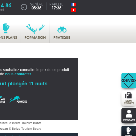
14 86
GENÈVE
PAPEETE
05:36
17:36
edi
NS PLANS
FORMATION
PRATIQUE
s souhaitez connaitre le prix de ce produit
 de
nous contacter
uit plongée 11 nuits