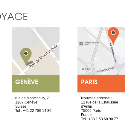
OYAGE
GENÈVE
PARIS
rue de Montchoisy, 21
Nouvelle adresse !
1207 Genève
12 rue de la Chaussée
Suisse
d'Antin
Tel : +41 22 786 14 86
75009 Paris
France
Tel : +33 1 53 68 90 77