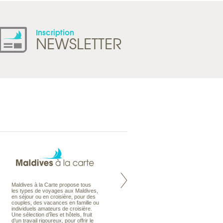
Inscription
NEWSLETTER
Maldives à la Carte propose tous
Notre site Odyssee est un portail
les types de voyages aux Maldives,
qui regroupe l’ensemble de nos
en séjour ou en croisière, pour des
offres de voyages. Vous trouverez
couples, des vacances en famille ou
une carte interactive, la gestion des
individuels amateurs de croisière.
listes de mariage et voyages de
Une sélection d’îles et hôtels, fruit
noces. Vous pourrez aussi vous
d’un travail rigoureux, pour offrir le
abonnez à nos Newsletters.