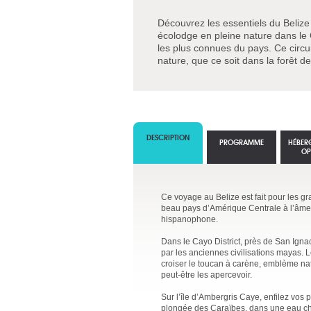
Découvrez les essentiels du Belize
écolodge en pleine nature dans le C
les plus connues du pays. Ce circu
nature, que ce soit dans la forêt 
DESCRIPTION
PROGRAMME
HÉBER
OP
Ce voyage au Belize est fait pour les g
beau pays d’Amérique Centrale à l’âme 
hispanophone.
Dans le Cayo District, près de San Igna
par les anciennes civilisations mayas. 
croiser le toucan à carène, emblème nat
peut-être les apercevoir.
Sur l’île d’Ambergris Caye, enfilez vos
plongée des Caraïbes, dans une eau cha