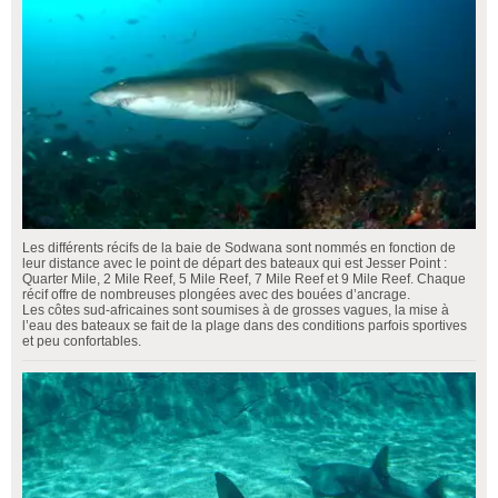
Les différents récifs de la baie de Sodwana sont nommés en fonction de
leur distance avec le point de départ des bateaux qui est Jesser Point :
Quarter Mile, 2 Mile Reef, 5 Mile Reef, 7 Mile Reef et 9 Mile Reef. Chaque
récif offre de nombreuses plongées avec des bouées d’ancrage.
Les côtes sud-africaines sont soumises à de grosses vagues, la mise à
l’eau des bateaux se fait de la plage dans des conditions parfois sportives
et peu confortables.