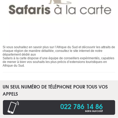
Si vous souhaitez en savoir plus sur l’Afrique du Sud et découvrir les attraits de
chaque région de manière détaillée, consultez le site internet de notre
département dédié aux
voyages et safaris animaliers en Afrique du Sud
.
Safaris à la carte dispose d’une équipe de conseillers expérimentés, capables
de mener à bien vos souhaits les plus précis d’extensions touristiques en
Afrique du Sud.
UN SEUL NUMÉRO DE TÉLÉPHONE POUR TOUS VOS
APPELS
022 786 14 86
sans surcoût