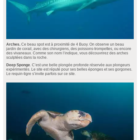
Arches.
Ce beau spot est à proximité de 4 Buoy. On observe un beau
jardin de corail, avec des chirurgiens, des poissons-trompettes, ou encore
des vivaneaux. Comme son nom l’indique, vous découvrirez des arches
sculptées dans la roche.
Deep Sponge
. C’est une belle plongée profonde réservée aux plongeurs
expérimentés. Le site est réputé pour ses belles éponges et ses gorgones.
Le requin-tigre s’invite parfois sur ce site.