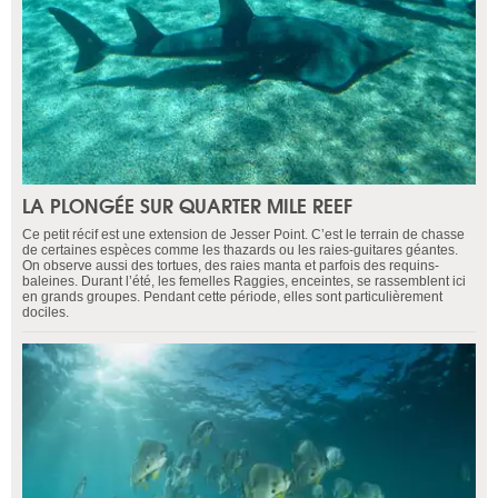
LA PLONGÉE SUR QUARTER MILE REEF
Ce petit récif est une extension de Jesser Point. C’est le terrain de chasse
de certaines espèces comme les thazards ou les raies-guitares géantes.
On observe aussi des tortues, des raies manta et parfois des requins-
baleines. Durant l’été, les femelles Raggies, enceintes, se rassemblent ici
en grands groupes. Pendant cette période, elles sont particulièrement
dociles.