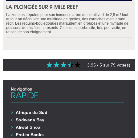
LA PLONGÉE SUR 9 MILE REEF
La zone est réputée pour son immense arbre de corail vert de 2,5 m ! tout
autour on découvre une multitude de grottes, des corniches et un grand
récif. Les requins-bouledogues maraudent en groupes et une myriade de
poissons de récif sont présents. C’est un superbe site, très peu visité, en
raison de son éloignement.
3.95
/ 5 sur
79
vote(s)
Navigation
RAPIDE
Afrique du Sud
Sodwana Bay
Aliwal Shoal
Protea Banks