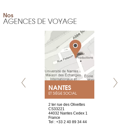
Nos
AGENCES DE VOYAGE
NEUVE
NANTES
GENÈV
ET SIÈGE SOCIAL
a-shop
2 ter rue des Olivettes
rue de Montc
el, 106
CS33221
1207 Genèv
neuve
44032 Nantes Cedex 1
Suisse
France
Tel : +41 22 
1 965 65 00
Tel : +33 2 40 89 34 44