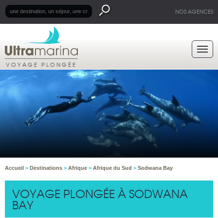
NOS AGENCES
VOYAGE PLONGÉE
Accueil
>
Destinations
>
Afrique
>
Afrique du Sud
>
Sodwana Bay
VOYAGE PLONGÉE À SODWANA
BAY