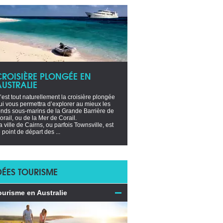
CROISIÈRE PLONGÉE EN
AUSTRALIE
’est tout naturellement la croisière plongée
ui vous permettra d’explorer au mieux les
onds sous-marins de la Grande Barrière de
orail, ou de la Mer de Corail.
a ville de Cairns, ou parfois Townsville, est
e point de départ des ...
DÉES TOURISME
ourisme en Australie