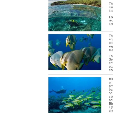
Th
ci
le
Fl
rép
l’o
Th
ap
ob
es
bl
Th
Se
en
et
ch
Mi
un
pr
ba
se
vad
bel
Rh
il
che