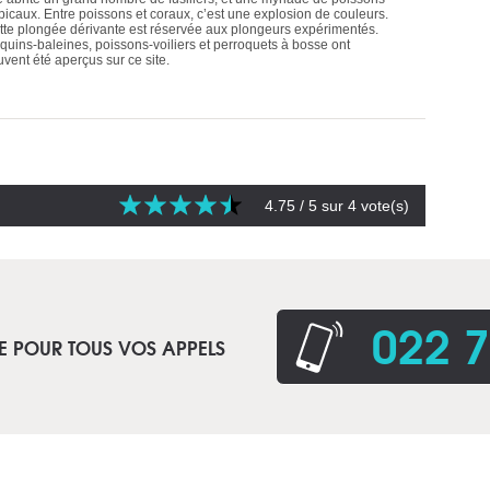
opicaux. Entre poissons et coraux, c’est une explosion de couleurs.
tte plongée dérivante est réservée aux plongeurs expérimentés.
quins-baleines, poissons-voiliers et perroquets à bosse ont
uvent été aperçus sur ce site.
4.75
/ 5 sur
4
vote(s)
022 7
E POUR TOUS VOS APPELS