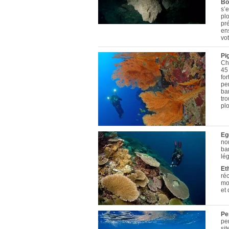
Bo
s’e
pl
pr
ens
vot
Pi
Chr
45
fo
pe
ba
tro
pl
Eg
no
ba
lé
Et
ré
mo
et
Pe
pe
si