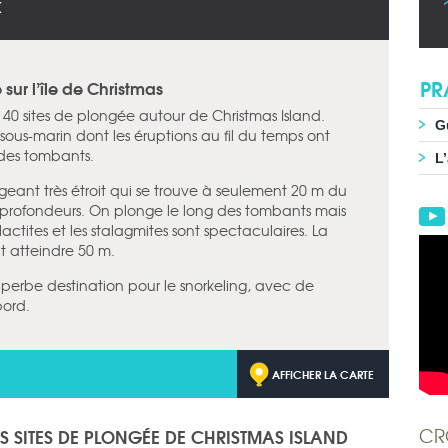
X
PR
sur l’île de Christmas
0 sites de plongée autour de Christmas Island.
G
sous-marin dont les éruptions au fil du temps ont
t des tombants.
L
ngeant très étroit qui se trouve à seulement 20 m du
 profondeurs. On plonge le long des tombants mais
lactites et les stalagmites sont spectaculaires. La
eut atteindre 50 m.
superbe destination pour le snorkeling, avec de
bord.
AFFICHER LA CARTE
CR
ES SITES DE PLONGÉE DE CHRISTMAS ISLAND