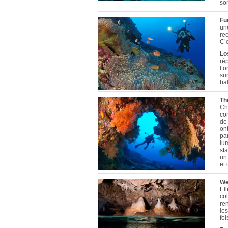
son
Fu
un
re
C’
Lo
rép
l’o
sur
ba
Th
Ch
co
de
ont
par
lu
sta
un 
et
We
El
col
re
les
foi