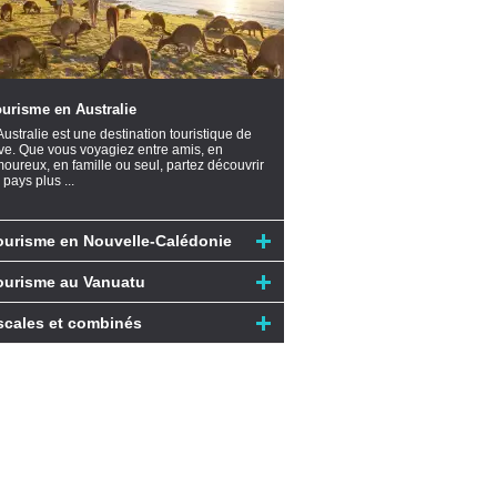
urisme en Australie
Australie est une destination touristique de
ve. Que vous voyagiez entre amis, en
oureux, en famille ou seul, partez découvrir
 pays plus ...
ourisme en Nouvelle-Calédonie
ourisme au Vanuatu
scales et combinés