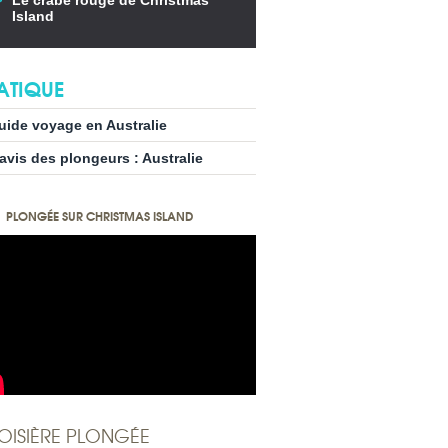
Le crabe rouge de Christmas
Island
ATIQUE
uide voyage en Australie
’avis des plongeurs : Australie
PLONGÉE SUR CHRISTMAS ISLAND
OISIÈRE PLONGÉE