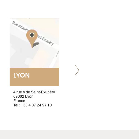
LYON
VILLENEUVE
4 rue A de Saint-Exupéry
Chez Scuba-shop
69002 Lyon
Route d’Arvel, 106
France
1844 Villeneuve
Tel : +33 4 37 24 97 10
Suisse
Tel : +41 21 965 65 00