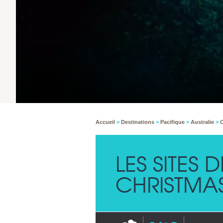
Accueil
>
Destinations
>
Pacifique
>
Australie
>
C
LES SITES
CHRISTMAS