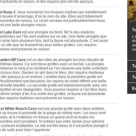
t présents en saison, et des requins gris ont été aperçus.
el Buoy 2
. Vous survolerez les longues chaînes qui maintiennent
e bouée d’amarrage, d’où le nom du site. Elles sont totalement
couvertes de coraux. Le corail cerveau est particulièrement beau.
est une belle plongée macro.
To
st Lake East
est une plongée du bord. 90 % des espèces
ertoriées sur l’île sont visibles sur ce site. Une belle plongée que
L’
n aime faire plusieurs fois, tant la faune est abondante. C’est aussi
rê
 ce site que se trouvent les plus belles grottes. Les requins-
am
leines sont présents en saison.
ce
undercliff Cave
est un des sites de plongée les plus réputés de
ristmas Island. Ce sont deux grottes avec un tunnel. La plongée
T
mmence le long d’un tombant où l’on observe une belle collection
 coraux durs. Gardez un œil dans le bleu, des requins-marteaux
 été aperçus à cet endroit. L’entrée dans la première grotte est
T
ticulièrement spectaculaire, les rayons du soleil offrent une belle
minosité bleutée. La seconde grotte est impressionnante avec ses
E
lactites et ses stalagmites. Vous pourrez respirer à l’air libre dans
dôme rempli d’air. A la sortie des grottes, la faune est abondante
 des requins-baleines sont présents en saison.
st White Beach Cave
est une grande grotte avec deux entrées.
le se trouve à proximité de la plage du même nom. Les murs sont
orés, et à l’extérieur on trouve un grand récif où toutes les
ncontres sont possibles. N’oubliez pas votre lampe pour admirer
 couleurs éclatantes. Le site est très beau et il est parfois plongé 2
s de suite pour bien l’apprécier.