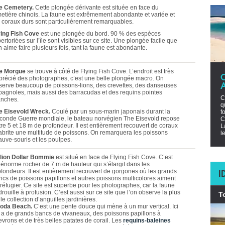
e Cemetery.
Cette plongée dérivante est située en face du
metière chinois. La faune est extrêmement abondante et variée et
s coraux durs sont particulièrement remarquables.
ying Fish Cove
est une plongée du bord. 90 % des espèces
ertoriées sur l’île sont visibles sur ce site. Une plongée facile que
n aime faire plusieurs fois, tant la faune est abondante.
e Morgue
se trouve à côté de Flying Fish Cove. L’endroit est très
précié des photographes, c’est une belle plongée macro. On
serve beaucoup de poissons-lions, des crevettes, des danseuses
pagnoles, mais aussi des barracudas et des requins pointes
C
anches.
q
e Eisevold Wreck.
Coulé par un sous-marin japonais durant la
f
conde Guerre mondiale, le bateau norvégien The Eisevold repose
C
tre 5 et 18 m de profondeur. Il est entièrement recouvert de coraux
L
 abrite une multitude de poissons. On remarquera les poissons
l
auve-souris et les poulpes.
llion Dollar Bommie
est situé en face de Flying Fish Cove. C’est
 énorme rocher de 7 m de hauteur qui s’élargit dans les
I
ofondeurs. Il est entièrement recouvert de gorgones où les grands
ncs de poissons papillons et autres poissons multicolores aiment
 réfugier. Ce site est superbe pour les photographes, car la faune
rouille à profusion. C’est aussi sur ce site que l’on observe la plus
T
le collection d’anguilles jardinières.
oda Beach.
C’est une pente douce qui mène à un mur vertical. Ici
 y a de grands bancs de vivaneaux, des poissons papillons à
vrons et de très belles patates de corail. Les
requins-baleines