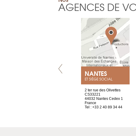
AGENCES DE V
VILLENEUVE
NANTES
ET SIÈGE SOCIAL
Chez Scuba-shop
2 ter rue des Olivettes
Route d’Arvel, 106
CS33221
1844 Villeneuve
44032 Nantes Cedex 1
Suisse
France
Tel : +41 21 965 65 00
Tel : +33 2 40 89 34 44