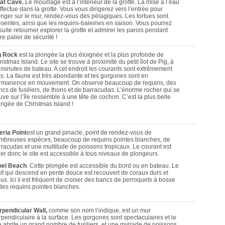
at Cave.
Le mouillage est à l’intérieur de la grotte. La mise à l’eau
ffectue dans la grotte. Vous vous dirigerez vers l’entrée pour
onger sur le mur, rendez-vous des pélagiques. Les tortues sont
ésentes, ainsi que les requins-baleines en saison. Vous pourrez
uite retourner explorer la grotte et admirer les parois pendant
re palier de sécurité !
g Rock
est la plongée la plus éloignée et la plus profonde de
istmas Island. Le site se trouve à proximité du petit îlot de Pig, à
 minutes de bateau. A cet endroit les courants sont extrêmement
rts. La faune est très abondante et les gorgones sont en
rmanence en mouvement. On observe beaucoup de requins, des
ncs de fusiliers, de thons et de barracudas. L’énorme rocher qui se
uve sur l’île ressemble à une tête de cochon. C’est la plus belle
ongée de Christmas Island !
eria Point
est un grand pinacle, point de rendez-vous de
mbreuses espèces, beaucoup de requins pointes blanches, de
rracudas et une multitude de poissons tropicaux. Le courant est
ger donc le site est accessible à tous niveaux de plongeurs.
hel Beach
. Cette plongée est accessible du bord ou en bateau. Le
cif qui descend en pente douce est recouvert de coraux durs et
us. Ici il est fréquent de croiser des bancs de perroquets à bosse
 des requins pointes blanches.
rpendicular Wall,
comme son nom l’indique, est un mur
rpendiculaire à la surface. Les gorgones sont spectaculaires et le
te abrite un grand nombre de fusiliers, et une myriade de poissons