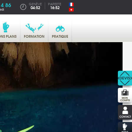
14 86
GENÈVE
PAPEETE
04:52
16:52
edi
NS PLANS
FORMATION
PRATIQUE