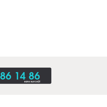
86 14 86
sans surcoût