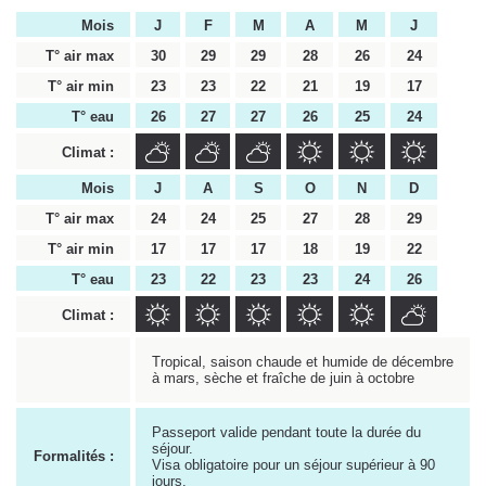
Mois
J
F
M
A
M
J
T° air max
30
29
29
28
26
24
T° air min
23
23
22
21
19
17
T° eau
26
27
27
26
25
24
Climat :
Mois
J
A
S
O
N
D
T° air max
24
24
25
27
28
29
T° air min
17
17
17
18
19
22
T° eau
23
22
23
23
24
26
Climat :
Tropical, saison chaude et humide de décembre
à mars, sèche et fraîche de juin à octobre
Passeport valide pendant toute la durée du
séjour.
Formalités :
Visa obligatoire pour un séjour supérieur à 90
jours.