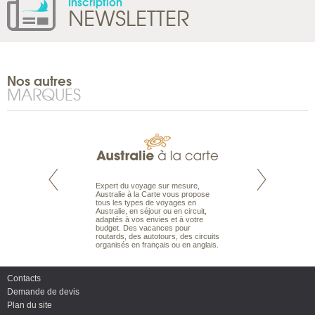
Inscription
NEWSLETTER
Nos autres
MARQUES
te est le spécialiste
Expert du voyage sur mesure,
Parce qu'ils sont
 le Pacifique.
Australie à la Carte vous propose
passionnés d’anim
bout du monde, en
tous les types de voyages en
sauvage, l'équipe d
sière, pour
Australie, en séjour ou en circuit,
carte comprend vos
ples et des îles
adaptés à vos envies et à votre
à votre service so
prenants, en hôtels
budget. Des vacances pour
voyage à la carte 
dans des pensions
routards, des autotours, des circuits
bâtir un safari à l
organisés en français ou en anglais.
envies.
Contacts
Demande de devis
Plan du site