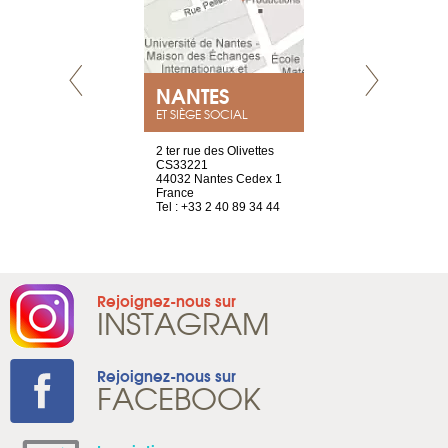
NEUVE
NANTES
GENÈV
ET SIÈGE SOCIAL
a-shop
2 ter rue des Olivettes
rue de Montc
el, 106
CS33221
1207 Genèv
neuve
44032 Nantes Cedex 1
Suisse
France
Tel : +41 22 
1 965 65 00
Tel : +33 2 40 89 34 44
Rejoignez-nous sur
INSTAGRAM
Rejoignez-nous sur
FACEBOOK