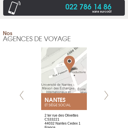
022 786 14 86
sans surcoût
Nos
AGENCES DE VOYAGE
NEUVE
NANTES
GENÈV
ET SIÈGE SOCIAL
a-shop
2 ter rue des Olivettes
rue de Montc
el, 106
CS33221
1207 Genèv
neuve
44032 Nantes Cedex 1
Suisse
France
Tel : +41 22 