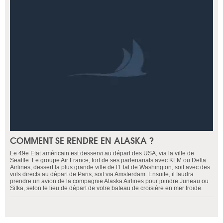
COMMENT SE RENDRE EN ALASKA ?
Le 49e Etat américain est desservi au départ des USA, via la ville de
Seattle. Le groupe Air France, fort de ses partenariats avec KLM ou Delta
Airlines, dessert la plus grande ville de l’Etat de Washington, soit avec des
vols directs au départ de Paris, soit via Amsterdam. Ensuite, il faudra
prendre un avion de la compagnie Alaska Airlines pour joindre Juneau ou
Sitka, selon le lieu de départ de votre bateau de croisière en mer froide.