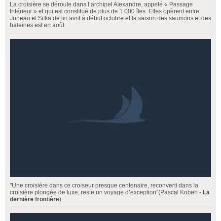
La croisière se déroule dans l’archipel Alexandre, appelé « Passage
Intérieur » et qui est constitué de plus de 1 000 îles. Elles opèrent entre
Juneau et Sitka de fin avril à début octobre et la saison des saumons et des
baleines est en août.
"Une croisière dans ce croiseur presque centenaire, reconverti dans la
croisière plongée de luxe, reste un voyage d’exception"(Pascal Kobeh
-
La
dernière frontière
).