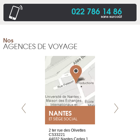
022 786 14 86
sans surcoût
Nos
AGENCES DE VOYAGE
NEUVE
NANTES
GENÈV
ET SIÈGE SOCIAL
a-shop
2 ter rue des Olivettes
rue de Montc
el, 106
CS33221
1207 Genèv
neuve
44032 Nantes Cedex 1
Suisse