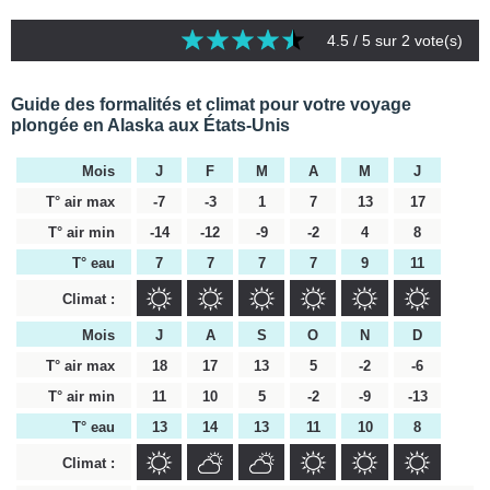
4.5
/ 5 sur
2
vote(s)
Guide des formalités et climat pour votre voyage
plongée en Alaska aux États-Unis
Mois
J
F
M
A
M
J
T° air max
-7
-3
1
7
13
17
T° air min
-14
-12
-9
-2
4
8
T° eau
7
7
7
7
9
11
Climat :
Mois
J
A
S
O
N
D
T° air max
18
17
13
5
-2
-6
T° air min
11
10
5
-2
-9
-13
T° eau
13
14
13
11
10
8
Climat :