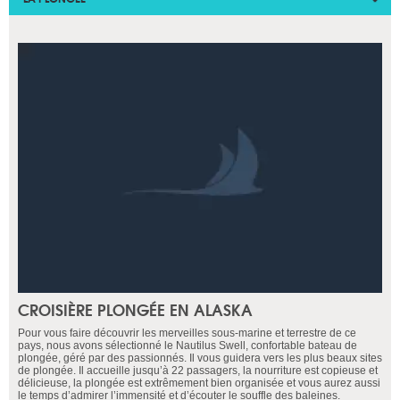
CROISIÈRE PLONGÉE EN ALASKA
Pour vous faire découvrir les merveilles sous-marine et terrestre de ce
pays, nous avons sélectionné le Nautilus Swell, confortable bateau de
plongée, géré par des passionnés. Il vous guidera vers les plus beaux sites
de plongée. Il accueille jusqu’à 22 passagers, la nourriture est copieuse et
délicieuse, la plongée est extrêmement bien organisée et vous aurez aussi
le temps d’admirer l’immensité et d’écouter le souffle des baleines.