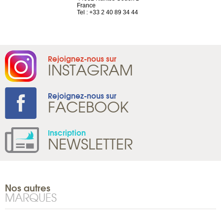
France
Tel : +41 22 
1 965 65 00
Tel : +33 2 40 89 34 44
Rejoignez-nous sur
INSTAGRAM
Rejoignez-nous sur
FACEBOOK
Inscription
NEWSLETTER
Nos autres
MARQUES