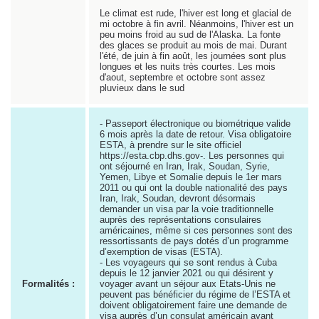
Le climat est rude, l'hiver est long et glacial de
mi octobre à fin avril. Néanmoins, l'hiver est un
peu moins froid au sud de l'Alaska. La fonte
des glaces se produit au mois de mai. Durant
l'été, de juin à fin août, les journées sont plus
longues et les nuits très courtes. Les mois
d'aout, septembre et octobre sont assez
pluvieux dans le sud
- Passeport électronique ou biométrique valide
6 mois après la date de retour. Visa obligatoire
ESTA, à prendre sur le site officiel
https://esta.cbp.dhs.gov-. Les personnes qui
ont séjourné en Iran, Irak, Soudan, Syrie,
Yemen, Libye et Somalie depuis le 1er mars
2011 ou qui ont la double nationalité des pays
Iran, Irak, Soudan, devront désormais
demander un visa par la voie traditionnelle
auprès des représentations consulaires
américaines, même si ces personnes sont des
ressortissants de pays dotés d’un programme
d’exemption de visas (ESTA).
- Les voyageurs qui se sont rendus à Cuba
depuis le 12 janvier 2021 ou qui désirent y
Formalités :
voyager avant un séjour aux Etats-Unis ne
peuvent pas bénéficier du régime de l’ESTA et
doivent obligatoirement faire une demande de
visa auprès d’un consulat américain avant