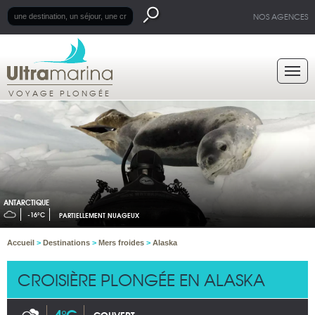
NOS AGENCES
VOYAGE PLONGÉE
ANTARCTIQUE
-16°C
PARTIELLEMENT NUAGEUX
Accueil
>
Destinations
>
Mers froides
>
Alaska
CROISIÈRE PLONGÉE EN ALASKA
4°C