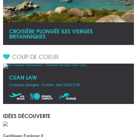
CROISIÈRE PLONGÉE ILES VIERGES
BRITANNIQUES
COUP DE COEUR
CUAN LAW
Croisière plongée - 6 nuits - dès 5016 CHF
IDÉES DÉCOUVERTE
Caribbean Explorer II