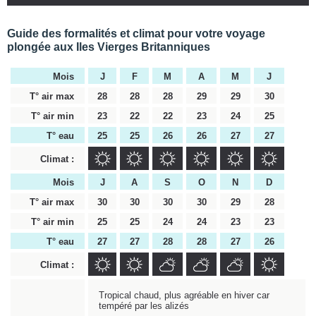
Guide des formalités et climat pour votre voyage
plongée aux Iles Vierges Britanniques
Mois
J
F
M
A
M
J
T° air max
28
28
28
29
29
30
T° air min
23
22
22
23
24
25
T° eau
25
25
26
26
27
27
Climat :
Mois
J
A
S
O
N
D
T° air max
30
30
30
30
29
28
T° air min
25
25
24
24
23
23
T° eau
27
27
28
28
27
26
Climat :
Tropical chaud, plus agréable en hiver car
tempéré par les alizés