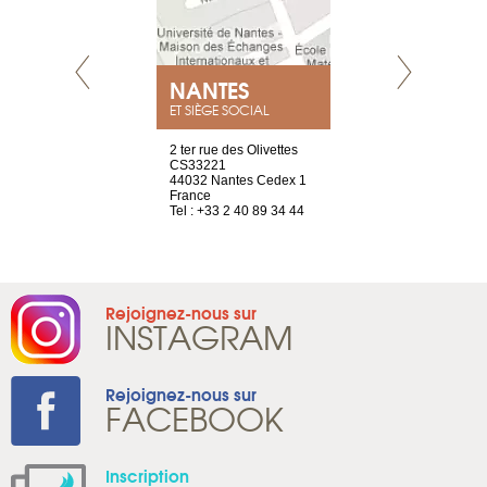
NEUVE
NANTES
GENÈV
ET SIÈGE SOCIAL
a-shop
2 ter rue des Olivettes
rue de Montc
el, 106
CS33221
1207 Genèv
neuve
44032 Nantes Cedex 1
Suisse
France
Tel : +41 22 
1 965 65 00
Tel : +33 2 40 89 34 44
Rejoignez-nous sur
INSTAGRAM
Rejoignez-nous sur
FACEBOOK
Inscription