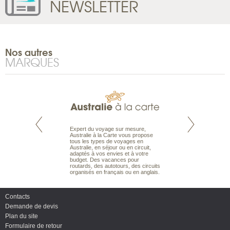
NEWSLETTER
Nos autres
MARQUES
te est le spécialiste
Expert du voyage sur mesure,
Parce qu'ils sont
 le Pacifique.
Australie à la Carte vous propose
passionnés d’anim
bout du monde, en
tous les types de voyages en
sauvage, l'équipe d
sière, pour
Australie, en séjour ou en circuit,
carte comprend vos
ples et des îles
adaptés à vos envies et à votre
à votre service so
prenants, en hôtels
budget. Des vacances pour
voyage à la carte 
dans des pensions
routards, des autotours, des circuits
bâtir un safari à l
organisés en français ou en anglais.
envies.
Contacts
Demande de devis
Plan du site
Formulaire de retour