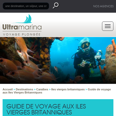
NOS AGENCES
VOYAGE PLONGÉE
Accueil
>
Destinations
>
Caraïbes
>
Iles vierges britanniques
>
Guide de voyage
aux Iles Vierges Britanniques
GUIDE DE VOYAGE AUX ILES
VIERGES BRITANNIQUES