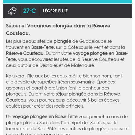
27°C
LÉGÈRE PLUIE
Séjour et Vacances plongée dans la Réserve
Cousteau.
Les plus beaux sites de
plongée
de Guadeloupe se
trouvent en
Basse-Terre
, sur la Côte sous le vent et dans la
Réserve Cousteau.
Durant votre
voyage plongée en Basse-
Terre
, vous découvrirez les sites de la Réserve Cousteau et
ceux autour de Deshaies et de Malendure.
Karukera, l’île aux belles eaux mérite bien son nom, tant
elle dévoile de superbes trésors sous-marins. Éponges,
gorgones et corail à profusion font le bonheur des
plongeurs. Durant votre
séjour plongée
dans la
Réserve
Cousteau
, vous pourrez aussi découvrir 3 belles épaves,
coulées pour créer des récifs artificiels.
Un
voyage plongée en Basse-Terre
vous permettra aussi de
plonger plus au Sud, dans l’archipel des Saintes, sur le
fameux site du Sec Pâté. Les centres de plongée proposent
une sortie une fois par semaine.