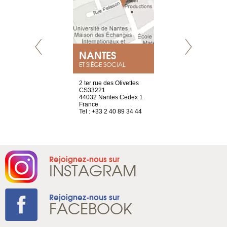
NEUVE
NANTES
GENÈV
ET SIÈGE SOCIAL
a-shop
2 ter rue des Olivettes
rue de Montc
el, 106
CS33221
1207 Genèv
neuve
44032 Nantes Cedex 1
Suisse
France
Tel : +41 22 
1 965 65 00
Tel : +33 2 40 89 34 44
Rejoignez-nous sur
INSTAGRAM
Rejoignez-nous sur
FACEBOOK