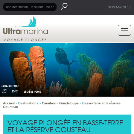
NOS AGENCES
VOYAGE PLONGÉE
GUADELOUPE
25°C
LÉGÈRE PLUIE
Accueil
>
Destinations
>
Caraïbes
>
Guadeloupe
>
Basse-Terre et la réserve
Cousteau
VOYAGE PLONGÉE EN BASSE-TERRE
ET LA RÉSERVE COUSTEAU