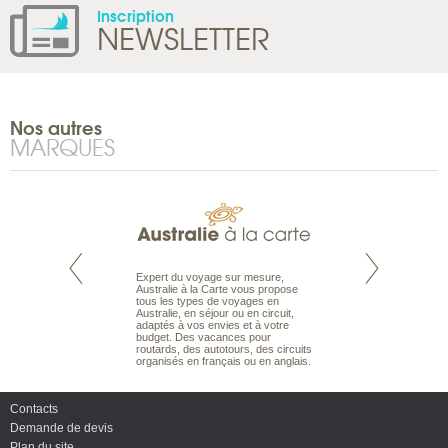
Inscription
NEWSLETTER
Nos autres
MARQUES
te est le spécialiste
Expert du voyage sur mesure,
Parce qu'ils sont
 le Pacifique.
Australie à la Carte vous propose
passionnés d’anim
bout du monde, en
tous les types de voyages en
sauvage, l'équipe d
sière, pour
Australie, en séjour ou en circuit,
carte comprend vos
ples et des îles
adaptés à vos envies et à votre
à votre service so
prenants, en hôtels
budget. Des vacances pour
voyage à la carte 
dans des pensions
routards, des autotours, des circuits
bâtir un safari à l
organisés en français ou en anglais.
envies.
Contacts
Demande de devis
Plan du site