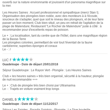
ouverts sur la nature environnante et jouissent d'un panorama magnifique sur
la mer.
Les Heures Saines : Accueil professionnel et sympathique (merci Stan !);
Organisation des plongées bien rodée, avec des moniteurs à à l'écoute,
soucieux de s'adapter, quel que soit le niveau des plongeurs, et de leur faire
passer un bon moment; Club bien situé, un peu en retrait de l'agitation de la
plage de Malendure; Restaurant "Le Rocher de Malendure" juste à côté : à
recommander pour d'excellents repas de poisson.
Le + : La localisation, tant du centre que de l'hôtel, dans une magnifique région
de la Basse-Terre
Les plongées colorées, permettant de voir tout l'éventail de la faune
caribéenne; superbes éponges et coraux
Le - : /
LUC F
Guadeloupe
-
Date de départ 20/01/2018
Séjour Guadeloupe : Le Rayon Vert - Plongée : Les Heures Saines
Club « les heures saines » très bien organisé, sécurité à la hauteur, plongée
de nuit recommandée +++
Le + : Club de plongée très bien choisi par Ultramarina
Le - : Trajets en voiture vraiment trop longs
DANIEL B
Guadeloupe
-
Date de départ 11/12/2017
Séjour Les Saintes : Paradis Saintois - Plongée : La Dive bouteille