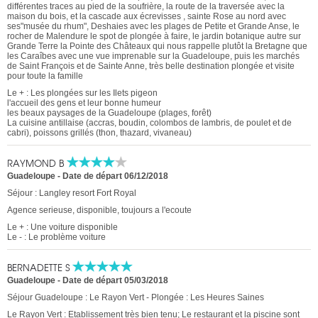
différentes traces au pied de la soufrière, la route de la traversée avec la
maison du bois, et la cascade aux écrevisses , sainte Rose au nord avec
ses"musée du rhum", Deshaies avec les plages de Petite et Grande Anse, le
rocher de Malendure le spot de plongée à faire, le jardin botanique autre sur
Grande Terre la Pointe des Châteaux qui nous rappelle plutôt la Bretagne que
les Caraîbes avec une vue imprenable sur la Guadeloupe, puis les marchés
de Saint François et de Sainte Anne, très belle destination plongée et visite
pour toute la famille
Le + : Les plongées sur les Ilets pigeon
l'accueil des gens et leur bonne humeur
les beaux paysages de la Guadeloupe (plages, forêt)
La cuisine antillaise (accras, boudin, colombos de lambris, de poulet et de
cabri), poissons grillés (thon, thazard, vivaneau)
RAYMOND B
Guadeloupe
-
Date de départ 06/12/2018
Séjour : Langley resort Fort Royal
Agence serieuse, disponible, toujours a l'ecoute
Le + : Une voiture disponible
Le - : Le problème voiture
BERNADETTE S
Guadeloupe
-
Date de départ 05/03/2018
Séjour Guadeloupe : Le Rayon Vert - Plongée : Les Heures Saines
Le Rayon Vert : Etablissement très bien tenu; Le restaurant et la piscine sont