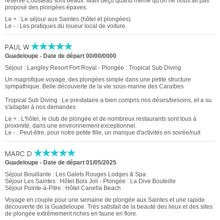
réserve Cousteau sont beaux. Mais déçu quand même qu'on ne nous ait pas
proposé des plongées épaves.
Le + : Le séjour aux Saintes (hôtel et plongées)
Le - : Les pratiques du loueur local de voiture.
PAUL W
Guadeloupe
-
Date de départ 00/00/0000
Séjour : Langley Resort Fort Royal - Plongée : Tropical Sub Diving
Un magnifique voyage, des plongées simple dans une petite structure
sympathique. Belle découverte de la vie sous-marine des Caraïbes
Tropical Sub Diving : Le prestataire a bien compris nos désirs/besoins, et a su
s'adapter à nos demandes
Le + : L'hôtel, le club de plongée et de nombreux restaurants sont tous à
proximité, dans une environnement exceptionnel.
Le - : Peut-être, pour notre petite fille, un manque d'activités en soirée/nuit
MARC D
Guadeloupe
-
Date de départ 01/05/2025
Séjour Bouillante : Les Galets Rouges Lodges & Spa
Séjour Les Saintes : Hôtel Bois Joli - Plongée : La Dive Bouteille
Séjour Pointe-à-Pitre : Hôtel Canella Beach
Voyage en couple pour une semaine de plongée aux Saintes et une rapide
découverte de la Guadeloupe. Très satisfait de la beauté des lieux et des sites
de plongée extrêmement riches en faune en flore.