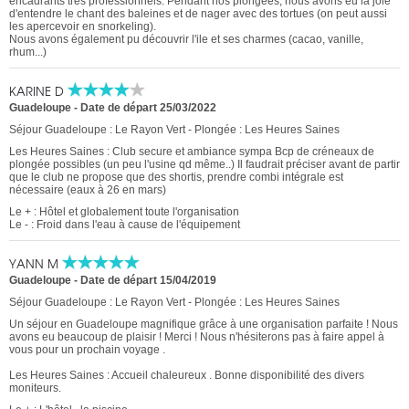
encadrants très professionnels. Pendant nos plongées, nous avons eu la joie
d'entendre le chant des baleines et de nager avec des tortues (on peut aussi
les apercevoir en snorkeling).
Nous avons également pu découvrir l'ile et ses charmes (cacao, vanille,
rhum...)
KARINE D
Guadeloupe
-
Date de départ 25/03/2022
Séjour Guadeloupe : Le Rayon Vert - Plongée : Les Heures Saines
Les Heures Saines : Club secure et ambiance sympa Bcp de créneaux de
plongée possibles (un peu l'usine qd même..) Il faudrait préciser avant de partir
que le club ne propose que des shortis, prendre combi intégrale est
nécessaire (eaux à 26 en mars)
Le + : Hôtel et globalement toute l'organisation
Le - : Froid dans l'eau à cause de l'équipement
YANN M
Guadeloupe
-
Date de départ 15/04/2019
Séjour Guadeloupe : Le Rayon Vert - Plongée : Les Heures Saines
Un séjour en Guadeloupe magnifique grâce à une organisation parfaite ! Nous
avons eu beaucoup de plaisir ! Merci ! Nous n'hésiterons pas à faire appel à
vous pour un prochain voyage .
Les Heures Saines : Accueil chaleureux . Bonne disponibilité des divers
moniteurs.