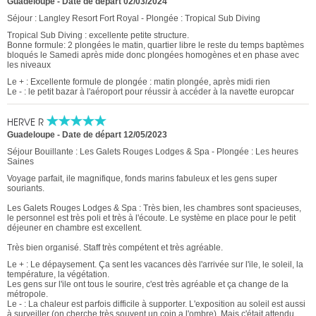
Guadeloupe
-
Date de départ 02/03/2024
Séjour : Langley Resort Fort Royal - Plongée : Tropical Sub Diving
Tropical Sub Diving : excellente petite structure.
Bonne formule: 2 plongées le matin, quartier libre le reste du temps baptèmes
bloqués le Samedi après mide donc plongées homogènes et en phase avec
les niveaux
Le + : Excellente formule de plongée : matin plongée, après midi rien
Le - : le petit bazar à l'aéroport pour réussir à accéder à la navette europcar
HERVE R
Guadeloupe
-
Date de départ 12/05/2023
Séjour Bouillante : Les Galets Rouges Lodges & Spa - Plongée : Les heures
Saines
Voyage parfait, ile magnifique, fonds marins fabuleux et les gens super
souriants.
Les Galets Rouges Lodges & Spa : Très bien, les chambres sont spacieuses,
le personnel est très poli et très à l'écoute. Le système en place pour le petit
déjeuner en chambre est excellent.
Très bien organisé. Staff très compétent et très agréable.
Le + : Le dépaysement. Ça sent les vacances dès l'arrivée sur l'ile, le soleil, la
température, la végétation.
Les gens sur l'ile ont tous le sourire, c'est très agréable et ça change de la
métropole.
Le - : La chaleur est parfois difficile à supporter. L'exposition au soleil est aussi
à surveiller (on cherche très souvent un coin a l'ombre). Mais c'était attendu.