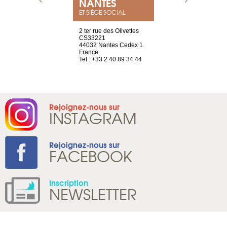
NEUVE
NANTES
GENÈV
ET SIÈGE SOCIAL
a-shop
2 ter rue des Olivettes
rue de Montc
el, 106
CS33221
1207 Genèv
neuve
44032 Nantes Cedex 1
Suisse
France
Tel : +41 22 
1 965 65 00
Tel : +33 2 40 89 34 44
Rejoignez-nous sur
INSTAGRAM
Rejoignez-nous sur
FACEBOOK
Inscription
NEWSLETTER