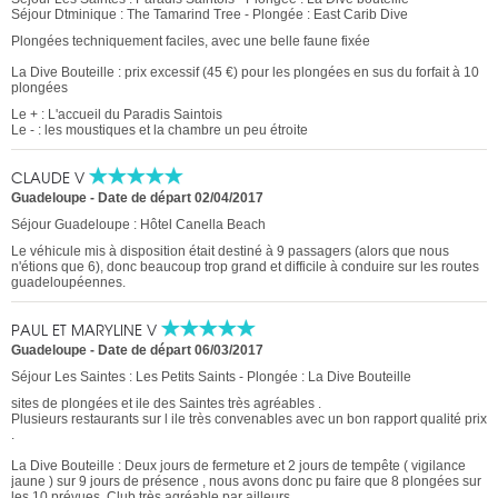
Séjour Dtminique : The Tamarind Tree - Plongée : East Carib Dive
Plongées techniquement faciles, avec une belle faune fixée
La Dive Bouteille : prix excessif (45 €) pour les plongées en sus du forfait à 10
plongées
Le + : L'accueil du Paradis Saintois
Le - : les moustiques et la chambre un peu étroite
CLAUDE V
Guadeloupe
-
Date de départ 02/04/2017
Séjour Guadeloupe : Hôtel Canella Beach
Le véhicule mis à disposition était destiné à 9 passagers (alors que nous
n'étions que 6), donc beaucoup trop grand et difficile à conduire sur les routes
guadeloupéennes.
PAUL ET MARYLINE V
Guadeloupe
-
Date de départ 06/03/2017
Séjour Les Saintes : Les Petits Saints - Plongée : La Dive Bouteille
sites de plongées et ile des Saintes très agréables .
Plusieurs restaurants sur l ile très convenables avec un bon rapport qualité prix
.
La Dive Bouteille : Deux jours de fermeture et 2 jours de tempête ( vigilance
jaune ) sur 9 jours de présence , nous avons donc pu faire que 8 plongées sur
les 10 prévues. Club très agréable par ailleurs.