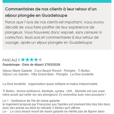
Commentaires de nos clients à leur retour d’un
séjour plongée en Guadeloupe
Parce que l’avis de nos clients est important, nous avons
décidé de vous faire profiter de leur expérience de
plongeurs. Vous trouverez donc exposé, sans censure ni
correction, leurs avis et commentaires à leur retour de
voyage, après un séjour plongée en Guadeloupe.
PASCALE F
Guadeloupe
-
Date de départ 27/02/2026
Séjour Marie Galante : Coco Beach Resort - Plongée : Ti Bulles
Séjour Les Saintes : VIlla Grand Baie - Plongée : La Dive bouteille
La Dive bouteille : organisation quasi militaire et matos irréprochable.
Ti Bulles : bonne ambiance, familiale, sympa , chill... Murielle est une vraie
mère poule qui veille sur ses plongeurs! J'y reviendrai avec mes poussins !
Le + : l'ambiance de l'ile de marie galante
le logement proposé par Françoise aux Saintes est vraiment très très très bien,
avec des presta au-delà du meublé 2 étoiles qu'il affiche.
Le - : Le coco beach resort de marie galante ne mérite pas de figurer dans