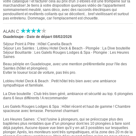
votre catalogue ! et facturer cela au prix d'un 3 étoiles est une tromperie sur la
marchandise! Je tiens à votre disposition quelques vidéo de l'appartement
sommairement meublé, sans déco, avec des raccords électriques qui
pendouillent et revêtents collants qui se décollent... bref vieillissant et surtout
pas entretenu. Dommage, car l'emplacement est chouette.
ALAIN C
Guadeloupe
-
Date de départ 08/02/2026
Séjour Point à Pitre : Hôtel Canella Beach
Séjour Les Saintes : Lobleu Hotel Deck & Beach - Plongée : La Dive bouteille
Séjour Bouillante : Les Galets Rouges Lodges & Spa - Plongée : Les Heures
Saines
Beau périple en Guadeloupe, avec une mention préférentielle pour l'ile des
Saintes (hôtel et plongées).
Eviter le loueur local de voiture, pas trés pro.
Lobleu Hotel Deck & Beach : Petit hôtel trés bien avec une ambiance
sympathique et familiale.
La Dive bouteille : Club trés bien géré, ambiance et sécurité au top. 6 plongées
dans 6 lieux différents ! A recommander
Les Galets Rouges Lodges & Spa : Hôtel récent et haut de gamme ! Chambre
spacieuse avec terrasse. Personnel charmant
Les Heures Saines : C'est l'usine à plongeurs, qui se préoccupe plus des
baptèmes plus rentables que d"un plongeur dont les 10 plongées à faire sont
déjà payées. Aucune épave vue bien qu'il y en ait 3 possibles sur lesquelles
plonger. Aprés, les moniteurs sont trés sympathiques, et la zone des 20 m de la