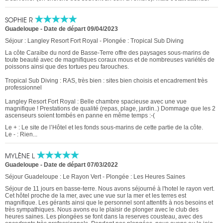
SOPHIE R
Guadeloupe
-
Date de départ 09/04/2023
Séjour : Langley Resort Fort Royal - Plongée : Tropical Sub Diving
La côte Caraïbe du nord de Basse-Terre offre des paysages sous-marins de
toute beauté avec de magnifiques coraux mous et de nombreuses variétés de
poissons ainsi que des tortues peu farouches.
Tropical Sub Diving : RAS, très bien : sites bien choisis et encadrement très
professionnel
Langley Resort Fort Royal : Belle chambre spacieuse avec une vue
magnifique ! Prestations de qualité (repas, plage, jardin..) Dommage que les 2
ascenseurs soient tombés en panne en même temps :-(
Le + : Le site de l’Hôtel et les fonds sous-marins de cette partie de la côte.
Le - : Rien...
MYLÈNE L
Guadeloupe
-
Date de départ 07/03/2022
Séjour Guadeloupe : Le Rayon Vert - Plongée : Les Heures Saines
Séjour de 11 jours en basse-terre. Nous avons séjourné à l'hotel le rayon vert.
Cet hôtel proche de la mer, avec une vue sur la mer et les terres est
magnifique. Les gérants ainsi que le personnel sont attentifs à nos besoins et
très sympathiques. Nous avons eu le plaisir de plonger avec le club des
heures saines. Les plongées se font dans la reserves cousteau, avec des