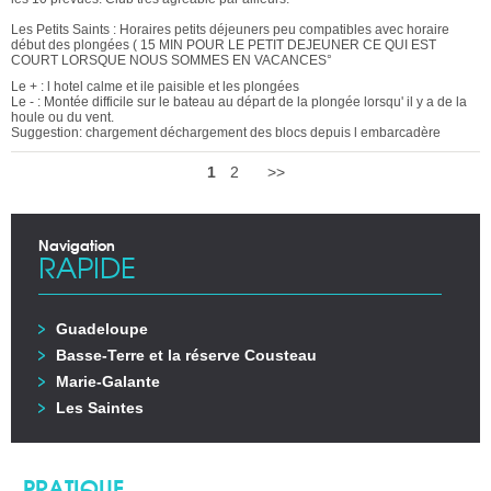
Les Petits Saints : Horaires petits déjeuners peu compatibles avec horaire
début des plongées ( 15 MIN POUR LE PETIT DEJEUNER CE QUI EST
COURT LORSQUE NOUS SOMMES EN VACANCES°
Le + : l hotel calme et ile paisible et les plongées
Le - : Montée difficile sur le bateau au départ de la plongée lorsqu' il y a de la
houle ou du vent.
Suggestion: chargement déchargement des blocs depuis l embarcadère
1
2
>>
Navigation
RAPIDE
Guadeloupe
Basse-Terre et la réserve Cousteau
Marie-Galante
Les Saintes
PRATIQUE