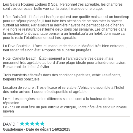
Les Galets Rouges Lodges & Spa : Personnel très agréable, les chambres
sont très correctes, belle vue sur la baie, il manque une plage.
Hôtel Bois Joli : L’hôtel est isolé, ce qui est une qualité mais aussi un handicap
pour un séjour plongée, il faut faire très attention de ne pas rater la navette
surtout au retour. Par ailleurs la dernière navette ne permet pas de dîner en
ville hors le restaurant est fermé deux soirs par semaine. Les chambres dans
la résidence font davantage penser à un hôpital,qu’à un hôtel, dommage car
pour le reste l’établissement est très agréable.
La Dive Bouteille : L’accueil manque de chaleur. Matériel très bien entretenu,
tout est en très bon état. Propose de superbe plongées.
Hôtel Canella Beach : Établissement à l’architecture très datée, mais
personnel très agréable au bord d’une plage idéale pour attendre son avion.
Restaurant de l’hôtel à éviter.
Trois transferts effectués dans des conditions parfaites, véhicules récents,
toujours très ponctuels.
Location de voiture : Très efficace et serviable. Véhicule disponible à l’hôtel
dès notre arrivée. Loueur très disponible et agréable.
Le + : Les plongées sur les différents site qui sont à la hauteur de leur
réputation.
Le - : Si on veut être un peu difficile et critique, l’offre hôtelière est d’un niveau
moyen
DAVID F
Guadeloupe
-
Date de départ 14/02/2025