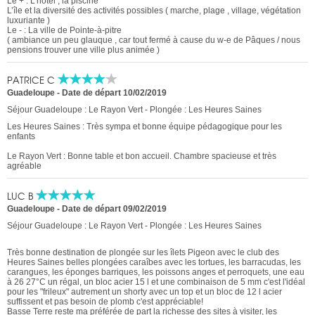
Le + : L'hôtel , la piscine
L’île et la diversité des activités possibles ( marche, plage , village, végétation
luxuriante )
Le - : La ville de Pointe-à-pitre
( ambiance un peu glauque , car tout fermé à cause du w-e de Pâques / nous
pensions trouver une ville plus animée )
PATRICE C
Guadeloupe
-
Date de départ 10/02/2019
Séjour Guadeloupe : Le Rayon Vert - Plongée : Les Heures Saines
Les Heures Saines : Très sympa et bonne équipe pédagogique pour les
enfants
Le Rayon Vert : Bonne table et bon accueil. Chambre spacieuse et très
agréable
LUC B
Guadeloupe
-
Date de départ 09/02/2019
Séjour Guadeloupe : Le Rayon Vert - Plongée : Les Heures Saines
Très bonne destination de plongée sur les îlets Pigeon avec le club des
Heures Saines belles plongées caraîbes avec les tortues, les barracudas, les
carangues, les éponges barriques, les poissons anges et perroquets, une eau
à 26 27°C un régal, un bloc acier 15 l et une combinaison de 5 mm c'est l'idéal
pour les "frileux" autrement un shorty avec un top et un bloc de 12 l acier
suffissent et pas besoin de plomb c'est appréciable!
Basse Terre reste ma préférée de part la richesse des sites à visiter, les