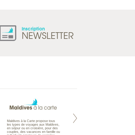
Inscription
NEWSLETTER
Maldives à la Carte propose tous
Notre site Odyssee est un portail
les types de voyages aux Maldives,
qui regroupe l’ensemble de nos
en séjour ou en croisière, pour des
offres de voyages. Vous trouverez
couples, des vacances en famille ou
une carte interactive, la gestion des