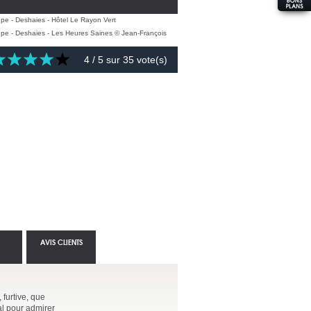
4
/ 5 sur
35
vote(s)
AVIS CLIENTS
furtive, que
éal pour admirer