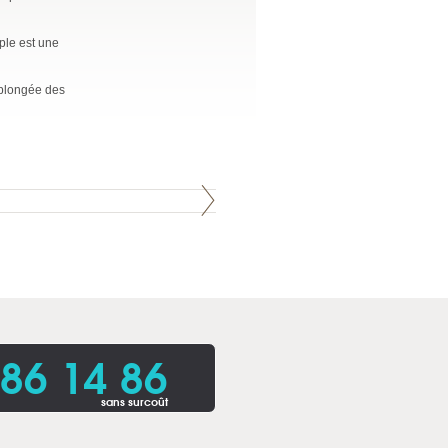
mple est une
e plongée des
86 14 86
sans surcoût