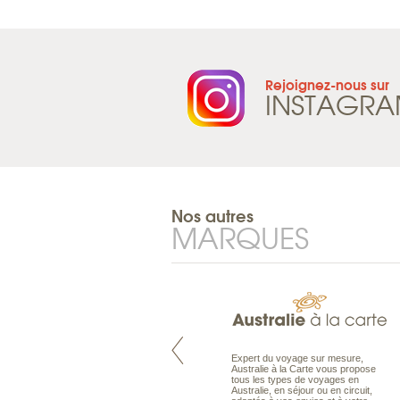
Rejoignez-nous sur
INSTAGR
Nos autres
MARQUES
Pacifique à la carte est le spécialiste
Expert du voyage sur mesure,
des voyages dans le Pacifique.
Australie à la Carte vous propose
Partez à l’autre bout du monde, en
tous les types de voyages en
séjour ou en croisière, pour
Australie, en séjour ou en circuit,
découvrir des peuples et des îles