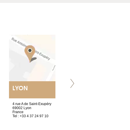
LYON
VILLENEUVE
4 rue A de Saint-Exupéry
Chez Scuba-shop
69002 Lyon
Route d’Arvel, 106
France
1844 Villeneuve
Tel : +33 4 37 24 97 10
Suisse
Tel : +41 21 965 65 00