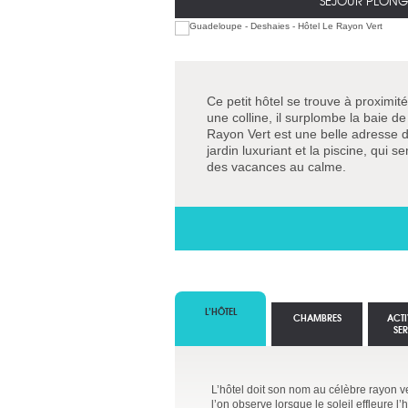
SÉJOUR PLONG
Ce petit hôtel se trouve à proximi
une colline, il surplombe la baie d
Rayon Vert est une belle adresse d
jardin luxuriant et la piscine, qui
des vacances au calme.
L’HÔTEL
CHAMBRES
ACTI
SE
L’hôtel doit son nom au célèbre rayon v
l’on observe lorsque le soleil effleure l