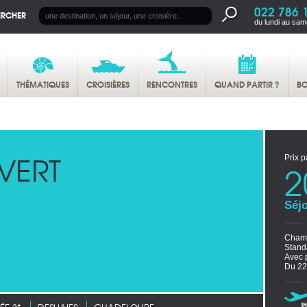
022 786 
ERCHER
du lundi au sam
THÉMATIQUES
CROISIÈRES
RENCONTRES
QUAND PARTIR ?
BO
VERT
Prix p
2
Séjo
Chamb
Stand
Avec 
Du 22