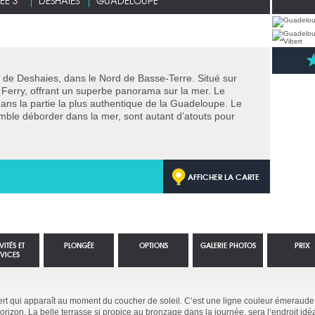
ÉE 3*
DESHAIES
GUADELOUPE
té de Deshaies, dans le Nord de Basse-Terre. Situé sur
e Ferry, offrant un superbe panorama sur la mer. Le
ans la partie la plus authentique de la Guadeloupe. Le
 semble déborder dans la mer, sont autant d’atouts pour
AFFICHER LA CARTE
VITÉS ET
PLONGÉE
OPTIONS
GALERIE PHOTOS
PRIX
RVICES
ert qui apparaît au moment du coucher de soleil. C’est une ligne couleur émeraude, 
’horizon. La belle terrasse si propice au bronzage dans la journée, sera l’endroit id