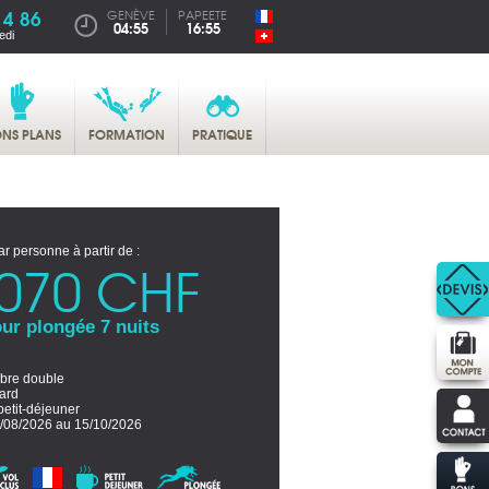
14 86
GENÈVE
PAPEETE
04:55
16:55
edi
NS PLANS
FORMATION
PRATIQUE
ar personne à partir de :
070 CHF
ur plongée 7 nuits
re double
ard
petit-déjeuner
/08/2026 au 15/10/2026