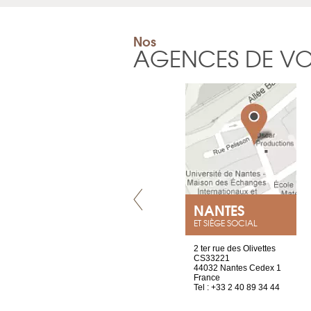
Nos
AGENCES DE V
VILLENEUVE
NANTES
ET SIÈGE SOCIAL
Chez Scuba-shop
2 ter rue des Olivettes
Route d’Arvel, 106
CS33221
1844 Villeneuve
44032 Nantes Cedex 1
Suisse
France
Tel : +41 21 965 65 00
Tel : +33 2 40 89 34 44