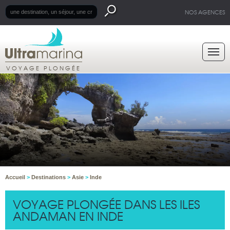
NOS AGENCES
VOYAGE PLONGÉE
Accueil
>
Destinations
>
Asie
>
Inde
VOYAGE PLONGÉE DANS LES ILES
ANDAMAN EN INDE