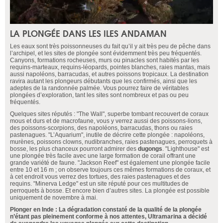
LA PLONGÉE DANS LES ILES ANDAMAN
Les eaux sont très poissonneuses du fait qu’il y ait très peu de pêche dans
l’archipel, et les sites de plongée sont évidemment très peu fréquentés.
Canyons, formations rocheuses, murs ou pinacles sont habités par les
requins-marteaux, requins-léopards, pointes blanches, raies mantas, mais
aussi napoléons, barracudas, et autres poissons tropicaux. La destination
ravira autant les plongeurs débutants que les confirmés, ainsi que les
adeptes de la randonnée palmée. Vous pourrez faire de véritables
plongées d’exploration, tant les sites sont nombreux et pas ou peu
fréquentés.
Quelques sites réputés : "The Wall", superbe tombant recouvert de coraux
mous et durs et de macrofaune, vous y verrez aussi des poissons-lions,
des poissons-scorpions, des napoléons, barracudas, thons ou raies
pastenagues. "L’Aquarium", inutile de décrire cette plongée : napoléons,
murènes, poissons clowns, nudibranches, raies pastenagues, perroquets à
bosse, les plus chanceux pourront admirer des
dugongs
. "Lighthouse" est
une plongée très facile avec une large formation de corail offrant une
grande variété de faune. "Jackson Reef" est également une plongée facile
entre 10 et 16 m ; on observe toujours ces mêmes formations de coraux, et
à cet endroit vous verrez des tortues, des raies pastenagues et des
requins. "Minerva Ledge" est un site réputé pour ces multitudes de
perroquets à bosse. Et encore bien d’autres sites. La plongée est possible
uniquement de novembre à mai.
Plonger en Inde : La dégradation constaté de la qualité de la plongée
n’étant pas pleinement conforme à nos attentes, Ultramarina a décidé