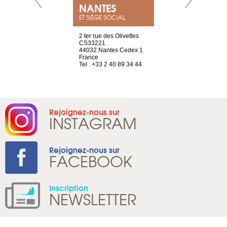
NEUVE
NANTES
GENÈV
ET SIÈGE SOCIAL
a-shop
2 ter rue des Olivettes
rue de Montc
el, 106
CS33221
1207 Genèv
neuve
44032 Nantes Cedex 1
Suisse
France
Tel : +41 22 
1 965 65 00
Tel : +33 2 40 89 34 44
Rejoignez-nous sur
INSTAGRAM
Rejoignez-nous sur
FACEBOOK
Inscription
NEWSLETTER