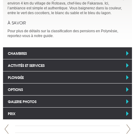
environ 4 km du village de Rotoava, chef-lieu de Fakarava. Ici,
l’ambiance est simple et authentique. Vous baignerez dans la couleur,
entre le vert des cocotiers, le blanc du sable et le bleu du lagon.
À SAVOIR
Pour plus de détails sur la classification des pensions en Polynésie,
reportez-vous à notre guide.
CHAMBRES
ACTIVITÉS ET SERVICES
PLONGÉE
OPTIONS
GALERIE PHOTOS
PRIX