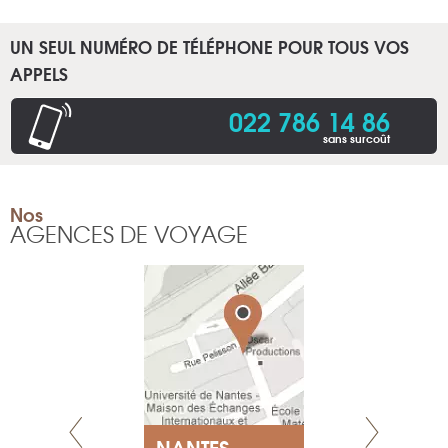
UN SEUL NUMÉRO DE TÉLÉPHONE POUR TOUS VOS
APPELS
022 786 14 86
sans surcoût
Nos
AGENCES DE VOYAGE
NEUVE
NANTES
GENÈV