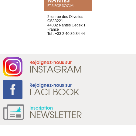
ET SIÈGE SOCIAL
a-shop
2 ter rue des Olivettes
rue de Montc
el, 106
CS33221
1207 Genèv
neuve
44032 Nantes Cedex 1
Suisse
France
Tel : +41 22 
1 965 65 00
Tel : +33 2 40 89 34 44
Rejoignez-nous sur
INSTAGRAM
Rejoignez-nous sur
FACEBOOK
Inscription
NEWSLETTER