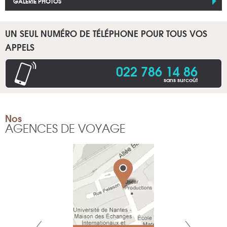
GALERIE PHOTOS
UN SEUL NUMÉRO DE TÉLÉPHONE POUR TOUS VOS
APPELS
022 786 14 86
sans surcoût
Nos
AGENCES DE VOYAGE