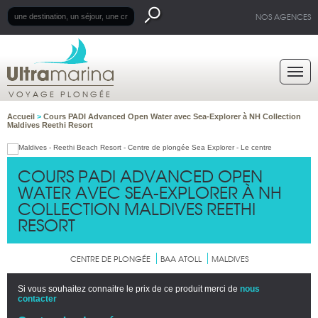
NOS AGENCES
VOYAGE PLONGÉE
Accueil
>
Cours PADI Advanced Open Water avec Sea-Explorer à NH Collection
Maldives Reethi Resort
COURS PADI ADVANCED OPEN
WATER AVEC SEA-EXPLORER À NH
COLLECTION MALDIVES REETHI
RESORT
CENTRE DE PLONGÉE
BAA ATOLL
MALDIVES
Si vous souhaitez connaitre le prix de ce produit merci de
nous
contacter