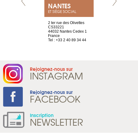
NEUVE
NANTES
GENÈV
ET SIÈGE SOCIAL
a-shop
2 ter rue des Olivettes
rue de Montc
el, 106
CS33221
1207 Genèv
neuve
44032 Nantes Cedex 1
Suisse
France
Tel : +41 22 
1 965 65 00
Tel : +33 2 40 89 34 44
Rejoignez-nous sur
INSTAGRAM
Rejoignez-nous sur
FACEBOOK
Inscription
NEWSLETTER