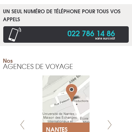
UN SEUL NUMÉRO DE TÉLÉPHONE POUR TOUS VOS
APPELS
022 786 14 86
sans surcoût
Nos
AGENCES DE VOYAGE
NEUVE
NANTES
GENÈV