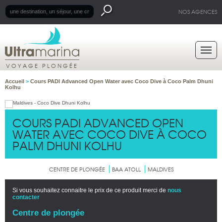
NOS AGENCES
VOYAGE PLONGÉE
Accueil
>
Cours PADI Advanced Open Water avec Coco Dive à Coco Palm Dhuni
Kolhu
COURS PADI ADVANCED OPEN
WATER AVEC COCO DIVE À COCO
PALM DHUNI KOLHU
CENTRE DE PLONGÉE
BAA ATOLL
MALDIVES
Si vous souhaitez connaitre le prix de ce produit merci de
nous
contacter
Centre de plongée