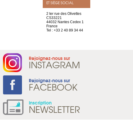
ET SIÈGE SOCIAL
a-shop
2 ter rue des Olivettes
rue de Montc
el, 106
CS33221
1207 Genèv
neuve
44032 Nantes Cedex 1
Suisse
France
Tel : +41 22 
1 965 65 00
Tel : +33 2 40 89 34 44
Rejoignez-nous sur
INSTAGRAM
Rejoignez-nous sur
FACEBOOK
Inscription
NEWSLETTER