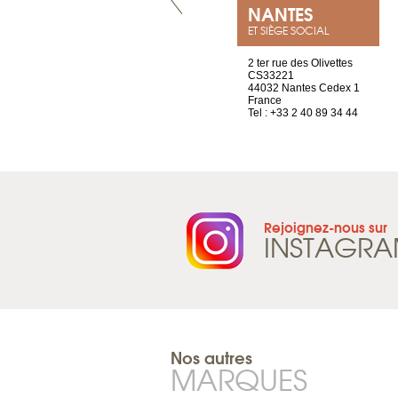
VILLENEUVE
NANTES
ET SIÈGE SOCIAL
Chez Scuba-shop
2 ter rue des Olivettes
Route d’Arvel, 106
CS33221
1844 Villeneuve
44032 Nantes Cedex 1
Suisse
France
Tel : +41 21 965 65 00
Tel : +33 2 40 89 34 44
Rejoignez-nous sur
INSTAGR
Nos autres
MARQUES