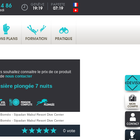
14 86
GENÈVE
PAPEETE
19:19
07:19
edi
NS PLANS
FORMATION
PRATIQUE
s souhaitez connaitre le prix de ce produit
 de
nous contacter
sière plongée 7 nuits
0 vote