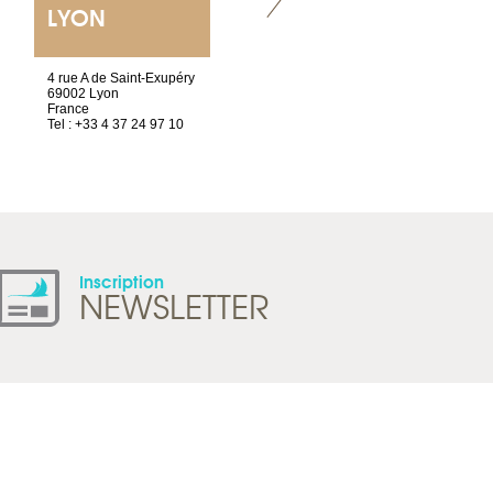
LYON
VILLENEUVE
4 rue A de Saint-Exupéry
Chez Scuba-shop
69002 Lyon
Route d’Arvel, 106
France
1844 Villeneuve
Tel : +33 4 37 24 97 10
Suisse
Tel : +41 21 965 65 00
Inscription
NEWSLETTER