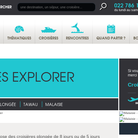
022 786 
ERCHER
du lundi au sam
THÉMATIQUES
CROISIÈRES
RENCONTRES
QUAND PARTIR ?
BO
S EXPLORER
Si vou
merci
Croi
PLONGÉE
TAWAU
MALAISIE
se des croisières plongée de 8 jours ou de 5 jours