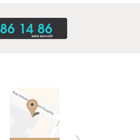
86 14 86
sans surcoût