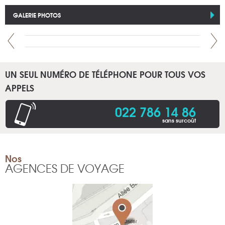
GALERIE PHOTOS
UN SEUL NUMÉRO DE TÉLÉPHONE POUR TOUS VOS
APPELS
022 786 14 86
sans surcoût
Nos
AGENCES DE VOYAGE