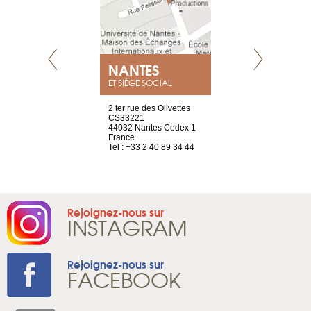
NEUVE
NANTES
GENÈV
ET SIÈGE SOCIAL
a-shop
2 ter rue des Olivettes
rue de Montc
el, 106
CS33221
1207 Genèv
neuve
44032 Nantes Cedex 1
Suisse
France
Tel : +41 22 
1 965 65 00
Tel : +33 2 40 89 34 44
Rejoignez-nous sur
INSTAGRAM
Rejoignez-nous sur
FACEBOOK