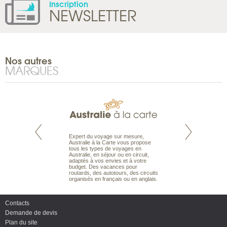
Inscription
NEWSLETTER
Nos autres
MARQUES
te est le spécialiste
Expert du voyage sur mesure,
Parce qu'ils sont
 le Pacifique.
Australie à la Carte vous propose
passionnés d’anim
bout du monde, en
tous les types de voyages en
sauvage, l'équipe d
sière, pour
Australie, en séjour ou en circuit,
carte comprend vos
ples et des îles
adaptés à vos envies et à votre
à votre service so
prenants, en hôtels
budget. Des vacances pour
voyage à la carte 
dans des pensions
routards, des autotours, des circuits
bâtir un safari à l
organisés en français ou en anglais.
envies.
Contacts
Demande de devis
Plan du site