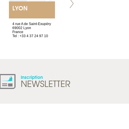
LYON
VILLENEUVE
4 rue A de Saint-Exupéry
Chez Scuba-shop
69002 Lyon
Route d’Arvel, 106
France
1844 Villeneuve
Tel : +33 4 37 24 97 10
Suisse
Tel : +41 21 965 65 00
Inscription
NEWSLETTER