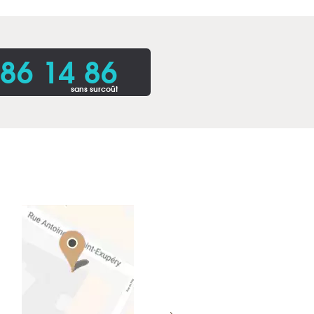
86 14 86
sans surcoût