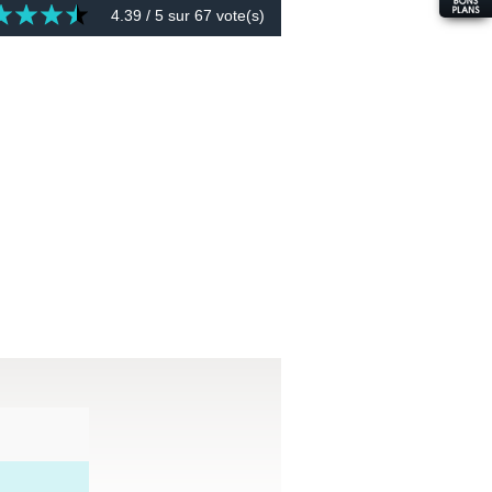
4.39
/ 5 sur
67
vote(s)