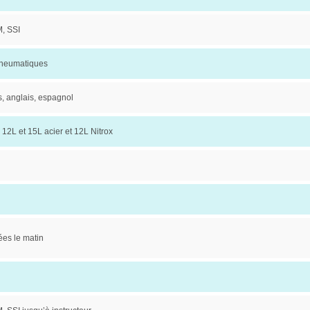
, SSI
pneumatiques
s, anglais, espagnol
 12L et 15L acier et 12L Nitrox
ées le matin