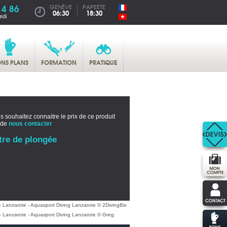
14 86
GENÈVE
PAPEETE
06:30
18:30
edi
NS PLANS
FORMATION
PRATIQUE
s souhaitez connaitre le prix de ce produit
 de
nous contacter
tre de plongée