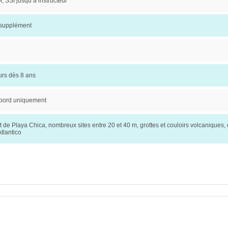
 SSI jusqu’à instructeur
 supplément
urs dès 8 ans
 bord uniquement
de Playa Chica, nombreux sites entre 20 et 40 m, grottes et couloirs volcaniques,
tlantico