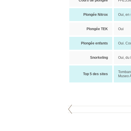
Cours de plongée
FFESSM,
Plongée Nitrox
Oui, en
Plongée TEK
Oui
Plongée enfants
Oui. Co
Snorkeling
Oui, du
Tombant 
Top 5 des sites
Museo A