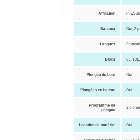
Affiliation
FFESSM
Bateaux
Oui, 2 
Langues
Françai
Blocs
6L, 10L,
Plongée du bord
Oui
Plongées en bateau
Oui
Programme de
2 plong
plongée
Location de matériel
Oui