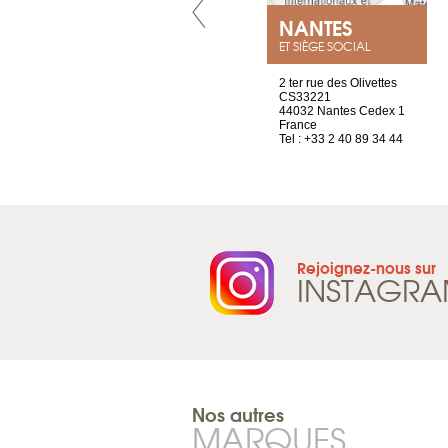
VILLENEUVE
NANTES
ET SIÈGE SOCIAL
Chez Scuba-shop
2 ter rue des Olivettes
Route d’Arvel, 106
CS33221
1844 Villeneuve
44032 Nantes Cedex 1
Suisse
France
Tel : +41 21 965 65 00
Tel : +33 2 40 89 34 44
Rejoignez-nous sur
INSTAGR
Nos autres
MARQUES