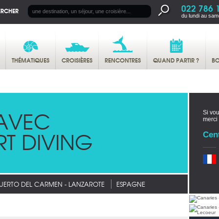
022 786 
ERCHER
du lundi au sam
THÉMATIQUES
CROISIÈRES
RENCONTRES
QUAND PARTIR ?
BO
AVEC
Si vou
merci
T DIVING
Cen
UERTO DEL CARMEN - LANZAROTE
ESPAGNE