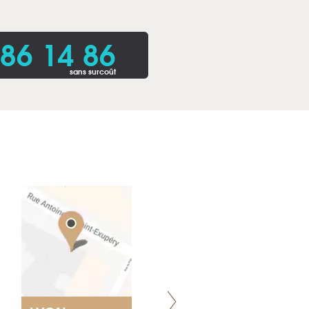
86 14 86
sans surcoût