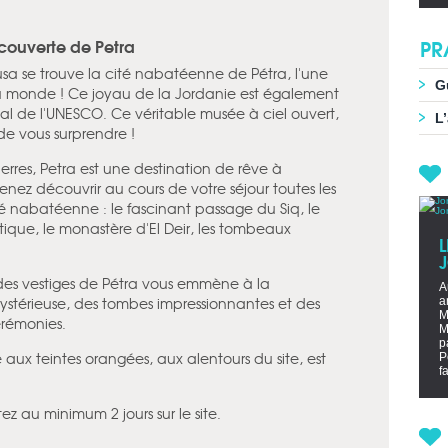
PR
écouverte de Petra
a se trouve la cité nabatéenne de Pétra, l'une
G
du monde ! Ce joyau de la Jordanie est également
al de l'UNESCO. Ce véritable musée à ciel ouvert,
L
de vous surprendre !
ierres, Petra est une destination de rêve à
nez découvrir au cours de votre séjour toutes les
 nabatéenne : le fascinant passage du Siq, le
ntique, le monastère d'El Deir, les tombeaux
L
es vestiges de Pétra vous emmène à la
A
ystérieuse, des tombes impressionnantes et des
a
M
rémonies.
M
p
aux teintes orangées, aux alentours du site, est
P
f
!
z au minimum 2 jours sur le site.