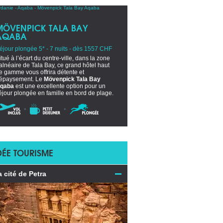
MÖVENPICK TALA BAY
AQABA
éjour plongée 5* - 7 nuits - dès 1557 CHF
itué à l’écart du centre-ville, dans la zone
alnéaire de Tala Bay, ce grand hôtel haut
e gamme vous offrira détente et
épaysement. Le
Mövenpick Tala Bay
qaba
est une excellente option pour un
éjour plongée en famille en bord de plage.
DÉE TOURISME
a cité de Petra