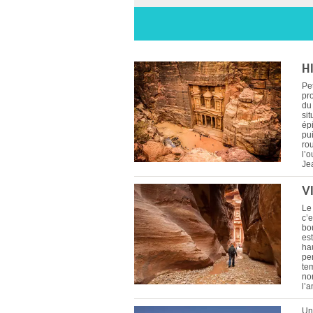
H
Pe
pro
du 
sit
épi
pui
ro
l’o
Je
V
Le
c’e
bou
es
ha
pe
te
no
l’
Un