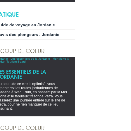
ATIQUE
uide de voyage en Jordanie
’avis des plongeurs : Jordanie
COUP DE COEUR
ES ESSENTIELS DE LA
JORDANIE
u cours de ce circuit optimisé, vous
rpenterez les routes jordaniennes de
adaba à Wadi Rum, en passant par la Mer
orte et le fabuleux trésor de Petra. Vous
asserez une journée entière sur le site de
etra, pour ne rien manquer de ce lieu
ascinant.
COUP DE COEUR