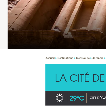
Accueil
>
Destinations
>
Mer Rouge
>
Jordanie
LA CITÉ D
29°C
CIEL DÉG