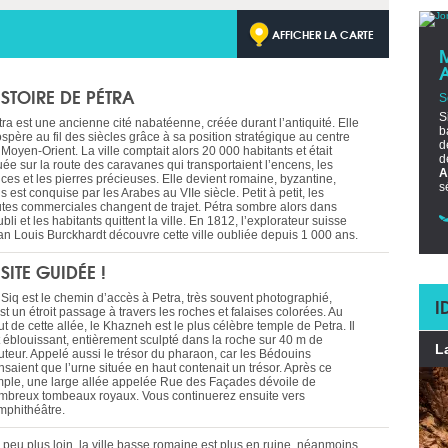
AFFICHER LA CARTE
ISTOIRE DE PÉTRA
S
S
tra est une ancienne cité nabatéenne, créée durant l’antiquité. Elle
b
spère au fil des siècles grâce à sa position stratégique au centre
d
Moyen-Orient. La ville comptait alors 20 000 habitants et était
d
uée sur la route des caravanes qui transportaient l’encens, les
A
ces et les pierres précieuses. Elle devient romaine, byzantine,
s
s est conquise par les Arabes au VIIe siècle. Petit à petit, les
utes commerciales changent de trajet. Pétra sombre alors dans
ubli et les habitants quittent la ville. En 1812, l’explorateur suisse
an Louis Burckhardt découvre cette ville oubliée depuis 1 000 ans.
ISITE GUIDÉE !
 Siq est le chemin d’accès à Petra, très souvent photographié,
I
st un étroit passage à travers les roches et falaises colorées. Au
t de cette allée, le Khazneh est le plus célèbre temple de Petra. Il
t éblouissant, entièrement sculpté dans la roche sur 40 m de
L
uteur. Appelé aussi le trésor du pharaon, car les Bédouins
nsaient que l’urne située en haut contenait un trésor. Après ce
mple, une large allée appelée Rue des Façades dévoile de
mbreux tombeaux royaux. Vous continuerez ensuite vers
amphithéâtre.
 peu plus loin, la ville basse romaine est plus en ruine, néanmoins