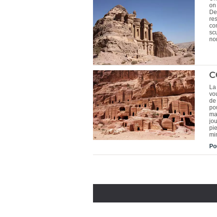
on
De
re
co
sc
no
C
La
vo
de
po
ma
jo
pi
min
Po