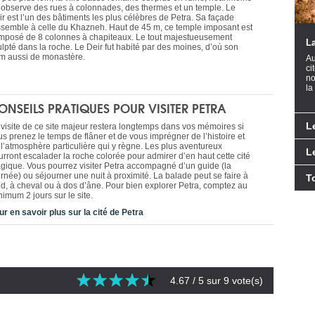
 observe des rues à colonnades, des thermes et un temple. Le
ir est l’un des bâtiments les plus célèbres de Petra. Sa façade
ssemble à celle du Khazneh. Haut de 45 m, ce temple imposant est
mposé de 8 colonnes à chapiteaux. Le tout majestueusement
La
ulpté dans la roche. Le Deir fut habité par des moines, d’où son
m aussi de monastère.
Au
ci
no
la
ONSEILS PRATIQUES POUR VISITER PETRA
L
 visite de ce site majeur restera longtemps dans vos mémoires si
us prenez le temps de flâner et de vous imprégner de l’histoire et
 l’atmosphère particulière qui y règne. Les plus aventureux
L
urront escalader la roche colorée pour admirer d’en haut cette cité
gique. Vous pourrez visiter Petra accompagné d’un guide (la
urnée) ou séjourner une nuit à proximité. La balade peut se faire à
T
ed, à cheval ou à dos d’âne. Pour bien explorer Petra, comptez au
imum 2 jours sur le site.
ur en savoir plus sur la cité de Petra
4.67
/ 5 sur
9
vote(s)