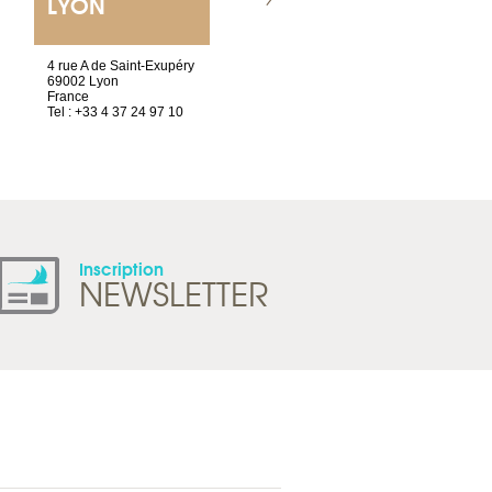
LYON
VILLENEUVE
4 rue A de Saint-Exupéry
Chez Scuba-shop
69002 Lyon
Route d’Arvel, 106
France
1844 Villeneuve
Tel : +33 4 37 24 97 10
Suisse
Tel : +41 21 965 65 00
Inscription
NEWSLETTER