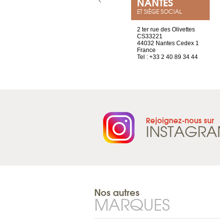
VILLENEUVE
NANTES
ET SIÈGE SOCIAL
Chez Scuba-shop
2 ter rue des Olivettes
Route d’Arvel, 106
CS33221
1844 Villeneuve
44032 Nantes Cedex 1
Suisse
France
Tel : +41 21 965 65 00
Tel : +33 2 40 89 34 44
Rejoignez-nous sur
INSTAGR
Nos autres
MARQUES