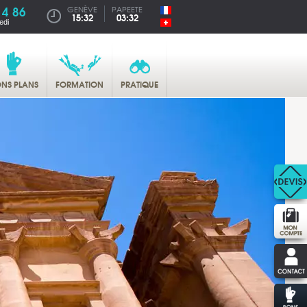
14 86
GENÈVE
PAPEETE
15:32
03:32
edi
NS PLANS
FORMATION
PRATIQUE