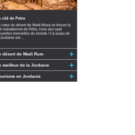
 cité de Petra
 cœur du désert de Wadi Musa se trouve la
té nabatéenne de Pétra, l'une des sept
uvelles merveilles du monde ! Ce joyau de
 Jordanie est ...
e désert de Wadi Rum
e meilleur de la Jordanie
ourisme en Jordanie