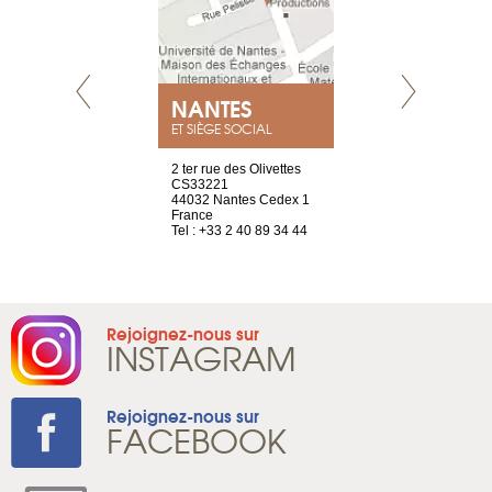
NEUVE
NANTES
GENÈV
ET SIÈGE SOCIAL
a-shop
2 ter rue des Olivettes
rue de Montc
el, 106
CS33221
1207 Genèv
neuve
44032 Nantes Cedex 1
Suisse
France
Tel : +41 22 
1 965 65 00
Tel : +33 2 40 89 34 44
Rejoignez-nous sur
INSTAGRAM
Rejoignez-nous sur
FACEBOOK