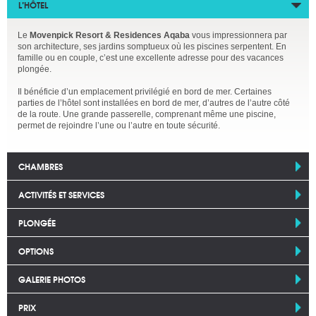
L’HÔTEL
Le
Movenpick Resort & Residences Aqaba
vous impressionnera par
son architecture, ses jardins somptueux où les piscines serpentent. En
famille ou en couple, c’est une excellente adresse pour des vacances
plongée.
Il bénéficie d’un emplacement privilégié en bord de mer. Certaines
parties de l’hôtel sont installées en bord de mer, d’autres de l’autre côté
de la route. Une grande passerelle, comprenant même une piscine,
permet de rejoindre l’une ou l’autre en toute sécurité.
CHAMBRES
ACTIVITÉS ET SERVICES
PLONGÉE
OPTIONS
GALERIE PHOTOS
PRIX