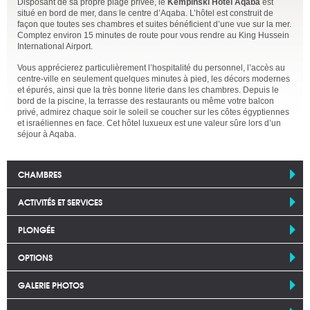
Disposant de sa propre plage privée, le
Kempinski Hotel Aqaba
est
situé en bord de mer, dans le centre d’Aqaba. L’hôtel est construit de
façon que toutes ses chambres et suites bénéficient d’une vue sur la mer.
Comptez environ 15 minutes de route pour vous rendre au King Hussein
International Airport.
Vous apprécierez particulièrement l’hospitalité du personnel, l’accès au
centre-ville en seulement quelques minutes à pied, les décors modernes
et épurés, ainsi que la très bonne literie dans les chambres. Depuis le
bord de la piscine, la terrasse des restaurants ou même votre balcon
privé, admirez chaque soir le soleil se coucher sur les côtes égyptiennes
et israéliennes en face. Cet hôtel luxueux est une valeur sûre lors d’un
séjour à Aqaba.
CHAMBRES
ACTIVITÉS ET SERVICES
PLONGÉE
OPTIONS
GALERIE PHOTOS