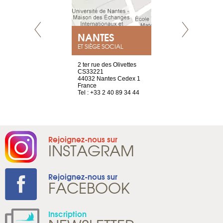
NEUVE
NANTES
GENÈV
ET SIÈGE SOCIAL
a-shop
2 ter rue des Olivettes
rue de Montc
el, 106
CS33221
1207 Genèv
neuve
44032 Nantes Cedex 1
Suisse
France
Tel : +41 22 
1 965 65 00
Tel : +33 2 40 89 34 44
Rejoignez-nous sur
INSTAGRAM
Rejoignez-nous sur
FACEBOOK
Inscription