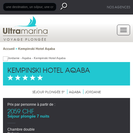
NOS AGENCES
VOYAGE PLONGÉE
Accueil
>
Kempinski Hotel Aqaba
KEMPINSKI HOTEL AQABA
SÉJOUR PLONGÉE 5*
AQABA
JORDANIE
Prix par personne à partir de :
2059 CHF
Séjour plongée 7 nuits
Chambre double