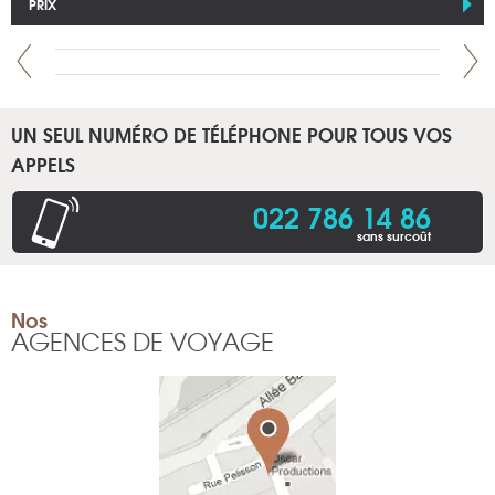
PRIX
UN SEUL NUMÉRO DE TÉLÉPHONE POUR TOUS VOS
APPELS
022 786 14 86
sans surcoût
Nos
AGENCES DE VOYAGE