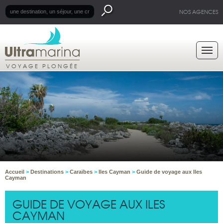
NOS AGENCES
VOYAGE PLONGÉE
Accueil
>
Destinations
>
Caraïbes
>
Iles Cayman
>
Guide de voyage aux Iles
Cayman
GUIDE DE VOYAGE AUX ILES
CAYMAN