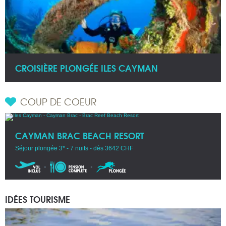
CROISIÈRE PLONGÉE ILES CAYMAN
COUP DE COEUR
CAYMAN BRAC BEACH RESORT
Séjour plongée 3* - 7 nuits - dès 3642 CHF
IDÉES TOURISME