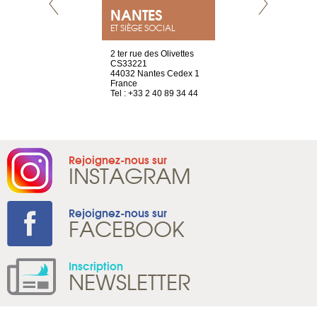
NEUVE
NANTES
GENÈV
ET SIÈGE SOCIAL
a-shop
2 ter rue des Olivettes
rue de Montc
el, 106
CS33221
1207 Genèv
neuve
44032 Nantes Cedex 1
Suisse
France
Tel : +41 22 
1 965 65 00
Tel : +33 2 40 89 34 44
Rejoignez-nous sur
INSTAGRAM
Rejoignez-nous sur
FACEBOOK
Inscription
NEWSLETTER