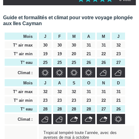
Guide et formalités et climat pour votre voyage plongée
aux Iles Cayman
Mois
J
F
M
A
M
J
T° air max
30
30
30
31
31
32
T° air min
19
19
20
21
22
23
T° eau
25
25
25
26
26
27
Climat :
Mois
J
A
S
O
N
D
T° air max
32
32
32
31
31
31
T° air min
23
23
23
23
22
21
T° eau
28
28
28
28
27
26
Climat :
Tropical tempéré toute l’année, avec des
averses de mai à octobre