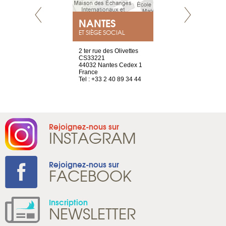
NEUVE
NANTES
GENÈV
ET SIÈGE SOCIAL
a-shop
2 ter rue des Olivettes
rue de Montc
el, 106
CS33221
1207 Genèv
neuve
44032 Nantes Cedex 1
Suisse
France
Tel : +41 22 
1 965 65 00
Tel : +33 2 40 89 34 44
Rejoignez-nous sur
INSTAGRAM
Rejoignez-nous sur
FACEBOOK
Inscription
NEWSLETTER