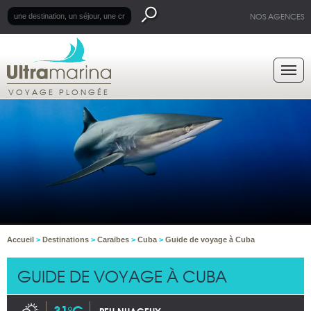
NOS AGENCES
VOYAGE PLONGÉE
Accueil
>
Destinations
>
Caraïbes
>
Cuba
>
Guide de voyage à Cuba
GUIDE DE VOYAGE À CUBA
31°C