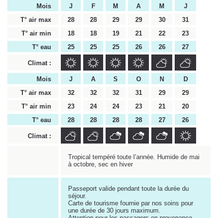
Mois
J
F
M
A
M
J
T° air max
28
28
29
29
30
31
T° air min
18
18
19
21
22
23
T° eau
25
25
25
26
26
27
Climat :
Mois
J
A
S
O
N
D
T° air max
32
32
32
31
29
29
T° air min
23
24
24
23
21
20
T° eau
28
28
28
28
27
26
Climat :
Tropical tempéré toute l’année. Humide de mai
à octobre, sec en hiver
Passeport valide pendant toute la durée du
séjour.
Carte de tourisme fournie par nos soins pour
une durée de 30 jours maximum.
Attention pour les passagers en provenance