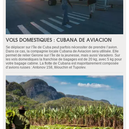
VOLS DOMESTIQUES : CUBANA DE AVIACION
Se déplacer sur l’île de Cuba peut parfois nécessiter de prendre l’avion.
Dans ce cas, la compagnie locale Cubana de Aviacion sera utilisée. Elle
permet de relier Gerone sur l’île de la jeunesse, mais aussi Varadero. Sur
les vols domestiques la franchise de bagages est de 20 kg, avec 5 kg pour
votre bagage cabine. La flotte de Cubana est majoritairement composée
d’avions russes : Antonov 158, Ililouchin et Tupolev.