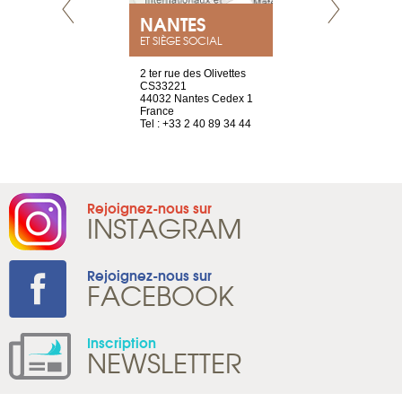
NEUVE
NANTES
GENÈV
ET SIÈGE SOCIAL
a-shop
2 ter rue des Olivettes
rue de Montc
el, 106
CS33221
1207 Genèv
neuve
44032 Nantes Cedex 1
Suisse
France
Tel : +41 22 
1 965 65 00
Tel : +33 2 40 89 34 44
Rejoignez-nous sur
INSTAGRAM
Rejoignez-nous sur
FACEBOOK
Inscription
NEWSLETTER