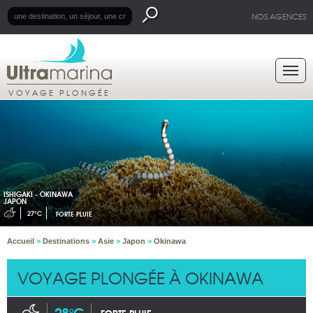
NOS AGENCES
VOYAGE PLONGÉE
ISHIGAKI - OKINAWA
JAPON
27°C
FORTE PLUIE
Accueil
>
Destinations
>
Asie
>
Japon
>
Okinawa
VOYAGE PLONGÉE À OKINAWA
28°C