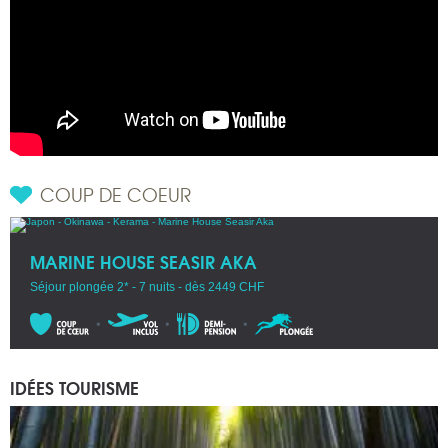
COUP DE COEUR
MARINE HOUSE SEASIR AKA
Séjour plongée 2* - 7 nuits - dès 2449 CHF
IDÉES TOURISME