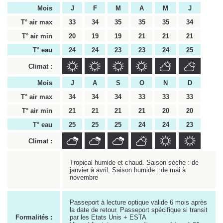
Mois
J
F
M
A
M
J
T° air max
33
34
35
35
35
34
T° air min
20
19
19
21
21
21
T° eau
24
24
23
23
24
25
Climat :
Mois
J
A
S
O
N
D
T° air max
34
34
34
33
33
33
T° air min
21
21
21
21
20
20
T° eau
25
25
25
24
24
23
Climat :
Tropical humide et chaud. Saison sèche : de
janvier à avril. Saison humide : de mai à
novembre
Passeport à lecture optique valide 6 mois après
la date de retour. Passeport spécifique si transit
Formalités :
par les Etats Unis + ESTA