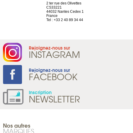
a-shop
2 ter rue des Olivettes
rue de Montc
el, 106
CS33221
1207 Genèv
neuve
44032 Nantes Cedex 1
Suisse
France
Tel : +41 22 
1 965 65 00
Tel : +33 2 40 89 34 44
Rejoignez-nous sur
INSTAGRAM
Rejoignez-nous sur
FACEBOOK
Inscription
NEWSLETTER
Nos autres
MARQUES