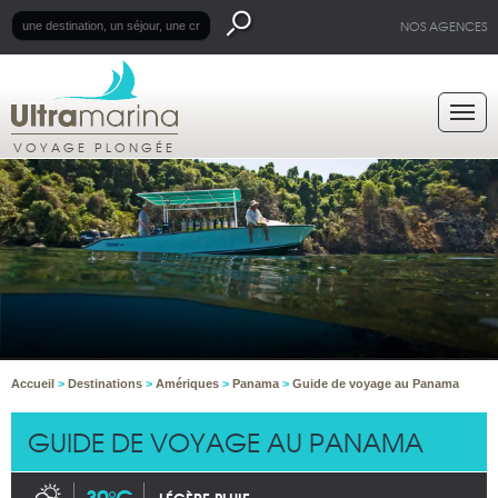
NOS AGENCES
VOYAGE PLONGÉE
Accueil
>
Destinations
>
Amériques
>
Panama
>
Guide de voyage au Panama
GUIDE DE VOYAGE AU PANAMA
30°C