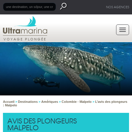
NOS AGENCES
VOYAGE PLONGÉE
Accueil
>
Destinations
>
Amériques
>
Colombie - Malpelo
>
L’avis des plongeurs
: Malpelo
AVIS DES PLONGEURS
MALPELO