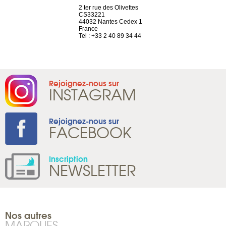
a-shop
2 ter rue des Olivettes
rue de Montc
el, 106
CS33221
1207 Genèv
neuve
44032 Nantes Cedex 1
Suisse
France
Tel : +41 22 
1 965 65 00
Tel : +33 2 40 89 34 44
Rejoignez-nous sur
INSTAGRAM
Rejoignez-nous sur
FACEBOOK
Inscription
NEWSLETTER
Nos autres
MARQUES