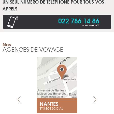
UN SEUL NUMÉRO DE TÉLÉPHONE POUR TOUS VOS
APPELS
022 786 14 86
sans surcoût
Nos
AGENCES DE VOYAGE
NEUVE
NANTES
GENÈV
ET SIÈGE SOCIAL