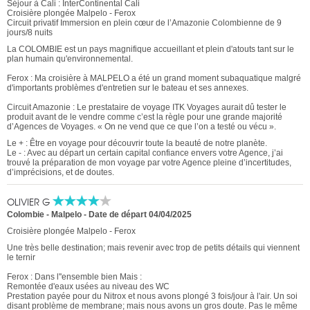
Séjour à Cali : InterContinental Cali
Croisière plongée Malpelo - Ferox
Circuit privatif Immersion en plein cœur de l’Amazonie Colombienne de 9
jours/8 nuits
La COLOMBIE est un pays magnifique accueillant et plein d'atouts tant sur le
plan humain qu'environnemental.
Ferox : Ma croisière à MALPELO a été un grand moment subaquatique malgré
d'importants problèmes d'entretien sur le bateau et ses annexes.
Circuit Amazonie : Le prestataire de voyage ITK Voyages aurait dû tester le
produit avant de le vendre comme c’est la règle pour une grande majorité
d’Agences de Voyages. « On ne vend que ce que l’on a testé ou vécu ».
Le + : Être en voyage pour découvrir toute la beauté de notre planète.
Le - : Avec au départ un certain capital confiance envers votre Agence, j’ai
trouvé la préparation de mon voyage par votre Agence pleine d’incertitudes,
d’imprécisions, et de doutes.
OLIVIER G
Colombie - Malpelo -
Date de départ 04/04/2025
Croisière plongée Malpelo - Ferox
Une très belle destination; mais revenir avec trop de petits détails qui viennent
le ternir
Ferox : Dans l''ensemble bien Mais :
Remontée d'eaux usées au niveau des WC
Prestation payée pour du Nitrox et nous avons plongé 3 fois/jour à l'air. Un soi
disant problème de membrane; mais nous avons un gros doute. Pas le même