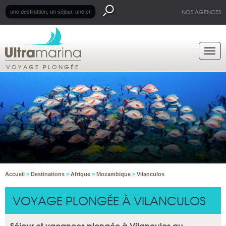
NOS AGENCES
VOYAGE PLONGÉE
Accueil
>
Destinations
>
Afrique
>
Mozambique
>
Vilanculos
VOYAGE PLONGÉE À VILANCULOS
Séjour et vacances plongée à Vilanculos au