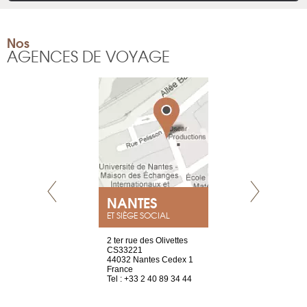
Nos
AGENCES DE VOYAGE
NEUVE
NANTES
GENÈV
ET SIÈGE SOCIAL
a-shop
2 ter rue des Olivettes
rue de Montc
el, 106
CS33221
1207 Genèv
neuve
44032 Nantes Cedex 1
Suisse
France
Tel : +41 22 
1 965 65 00
Tel : +33 2 40 89 34 44