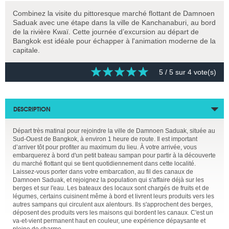
Combinez la visite du pittoresque marché flottant de Damnoen
Saduak avec une étape dans la ville de Kanchanaburi, au bord
de la rivière Kwaï. Cette journée d’excursion au départ de
Bangkok est idéale pour échapper à l'animation moderne de la
capitale.
5
/ 5 sur
4
vote(s)
DESCRIPTION
Départ très matinal pour rejoindre la ville de Damnoen Saduak, située au
Sud-Ouest de Bangkok, à environ 1 heure de route. Il est important
d’arriver tôt pour profiter au maximum du lieu. À votre arrivée, vous
embarquerez à bord d'un petit bateau sampan pour partir à la découverte
du marché flottant qui se tient quotidiennement dans cette localité.
Laissez-vous porter dans votre embarcation, au fil des canaux de
Damnoen Saduak, et rejoignez la population qui s'affaire déjà sur les
berges et sur l'eau. Les bateaux des locaux sont chargés de fruits et de
légumes, certains cuisinent même à bord et livrent leurs produits vers les
autres sampans qui circulent aux alentours. Ils s'approchent des berges,
déposent des produits vers les maisons qui bordent les canaux. C'est un
va-et-vient permanent haut en couleur, une expérience dépaysante et