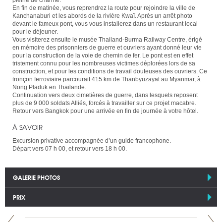
pleine de charme.
En fin de matinée, vous reprendrez la route pour rejoindre la ville de
Kanchanaburi et les abords de la rivière Kwaï. Après un arrêt photo
devant le fameux pont, vous vous installerez dans un restaurant local
pour le déjeuner.
Vous visiterez ensuite le musée Thailand-Burma Railway Centre, érigé
en mémoire des prisonniers de guerre et ouvriers ayant donné leur vie
pour la construction de la voie de chemin de fer. Le pont est en effet
tristement connu pour les nombreuses victimes déplorées lors de sa
construction, et pour les conditions de travail douteuses des ouvriers. Ce
tronçon ferroviaire parcourait 415 km de Thanbyuzayat au Myanmar, à
Nong Pladuk en Thaïlande.
Continuation vers deux cimetières de guerre, dans lesquels reposent
plus de 9 000 soldats Alliés, forcés à travailler sur ce projet macabre.
Retour vers Bangkok pour une arrivée en fin de journée à votre hôtel.
À SAVOIR
Excursion privative accompagnée d’un guide francophone.
Départ vers 07 h 00, et retour vers 18 h 00.
GALERIE PHOTOS
PRIX