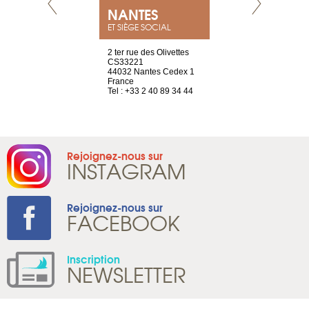
NEUVE
NANTES
GENÈV
ET SIÈGE SOCIAL
a-shop
2 ter rue des Olivettes
rue de Montc
el, 106
CS33221
1207 Genèv
neuve
44032 Nantes Cedex 1
Suisse
France
Tel : +41 22 
1 965 65 00
Tel : +33 2 40 89 34 44
Rejoignez-nous sur
INSTAGRAM
Rejoignez-nous sur
FACEBOOK
Inscription
NEWSLETTER