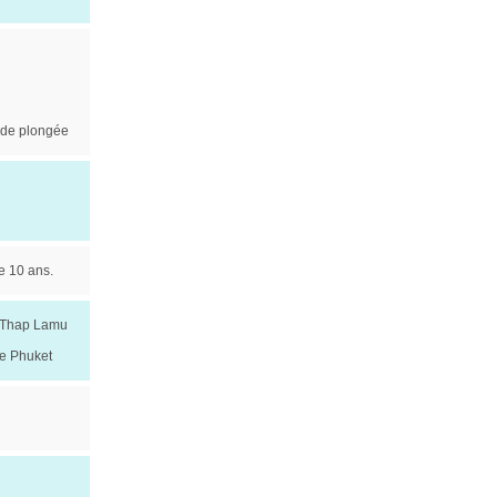
t de plongée
e 10 ans.
e Thap Lamu
de Phuket