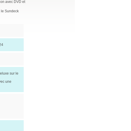
ision avec DVD et
r le Sundeck
024
Deluxe sur le
avec une