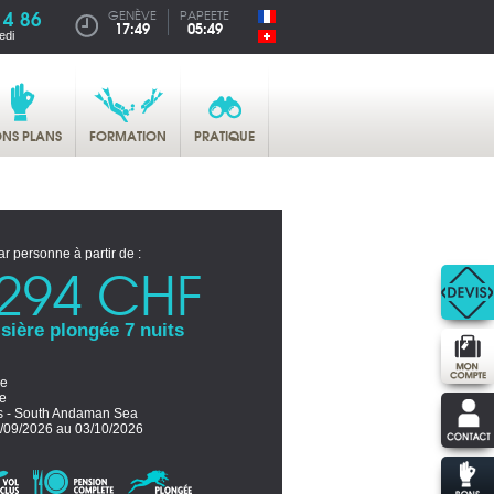
14 86
GENÈVE
PAPEETE
17:49
05:49
edi
NS PLANS
FORMATION
PRATIQUE
ar personne à partir de :
294 CHF
sière plongée 7 nuits
ne
e
ts - South Andaman Sea
/09/2026 au 03/10/2026