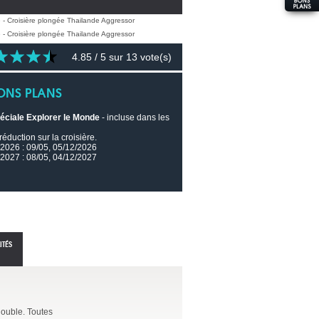
4.85
/ 5 sur
13
vote(s)
ONS PLANS
péciale Explorer le Monde
- incluse dans les
éduction sur la croisière.
2026 : 09/05, 05/12/2026
2027 : 08/05, 04/12/2027
ITÉS
double. Toutes