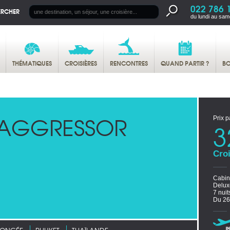
022 786 
ERCHER
du lundi au sam
THÉMATIQUES
CROISIÈRES
RENCONTRES
QUAND PARTIR ?
BO
 AGGRESSOR
Prix p
3
Croi
Cabi
Delux
7 nui
Du 26