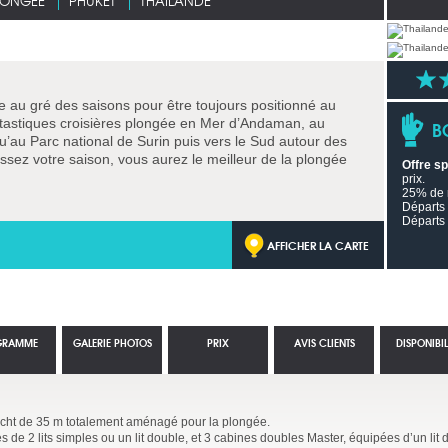
LONGÉE
PHUKET
THAÏLANDE
 au gré des saisons pour être toujours positionné au
antastiques croisières plongée en Mer d’Andaman, au
B
u’au Parc national de Surin puis vers le Sud autour des
ssez votre saison, vous aurez le meilleur de la plongée
Offre s
prix.
25% de r
Départs 
Départs 
AFFICHER LA CARTE
GRAMME
GALERIE PHOTOS
PRIX
AVIS CLIENTS
DISPONIBIL
cht de 35 m totalement aménagé pour la plongée.
 de 2 lits simples ou un lit double, et 3 cabines doubles Master, équipées d’un lit 