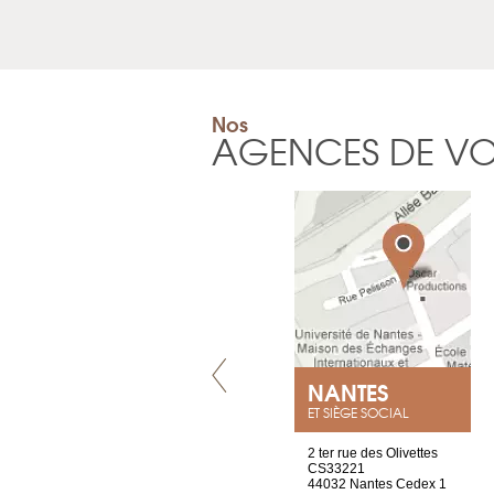
Nos
AGENCES DE V
VILLENEUVE
NANTES
ET SIÈGE SOCIAL
Chez Scuba-shop
2 ter rue des Olivettes
Route d’Arvel, 106
CS33221
1844 Villeneuve
44032 Nantes Cedex 1