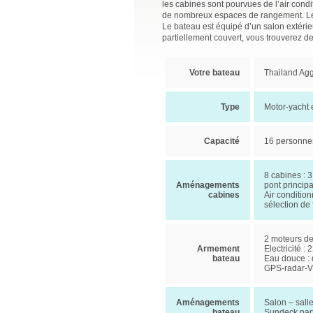
les cabines sont pourvues de l’air condi
de nombreux espaces de rangement. Les 
Le bateau est équipé d’un salon extérie
partiellement couvert, vous trouverez 
Votre bateau
Thailand Ag
Type
Motor-yacht e
Capacité
16 personne
8 cabines : 3
Aménagements
pont principa
cabines
Air conditio
sélection de 
2 moteurs de
Armement
Electricité :
bateau
Eau douce : 
GPS-radar-VH
Aménagements
Salon – salle
bateau
Sundeck part