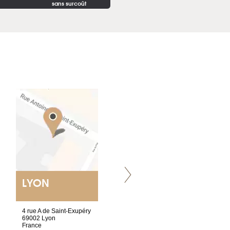
sans surcoût
LYON
VILLENEUVE
4 rue A de Saint-Exupéry
Chez Scuba-shop
69002 Lyon
Route d’Arvel, 106
France
1844 Villeneuve