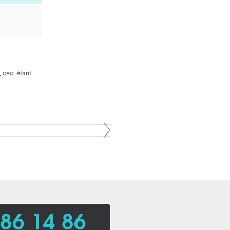
 ceci étant
86 14 86