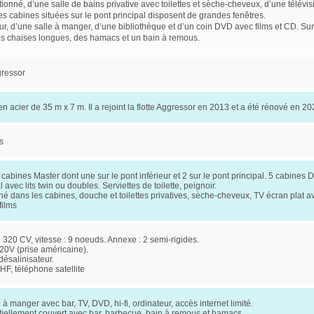
tionné, d’une salle de bains privative avec toilettes et sèche-cheveux, d’une télév
cabines situées sur le pont principal disposent de grandes fenêtres.
ur, d’une salle à manger, d’une bibliothèque et d’un coin DVD avec films et CD. Su
des chaises longues, des hamacs et un bain à remous.
gressor
n acier de 35 m x 7 m. Il a rejoint la flotte Aggressor en 2013 et a été rénové en 2
s
 cabines Master dont une sur le pont inférieur et 2 sur le pont principal. 5 cabines 
l avec lits twin ou doubles. Serviettes de toilette, peignoir.
nné dans les cabines, douche et toilettes privatives, sèche-cheveux, TV écran plat 
films
 320 CV, vitesse : 9 noeuds. Annexe : 2 semi-rigides.
 220V (prise américaine).
désalinisateur.
F, téléphone satellite
 à manger avec bar, TV, DVD, hi-fi, ordinateur, accès internet limité.
iellement couvert avec bar, barbecue, bain à remous et hamacs.