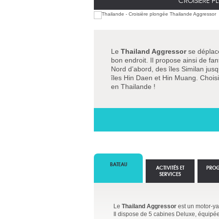
CROISIÈRE P
Le
Thailand Aggressor
se déplace
bon endroit. Il propose ainsi de f
Nord d’abord, des îles Similan jusq
îles Hin Daen et Hin Muang. Choisi
en Thailande !
BATEAU
ACTIVITÉS ET
PRO
SERVICES
Le
Thailand Aggressor
est un motor-ya
Il dispose de 5 cabines Deluxe, équipées