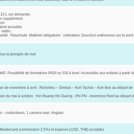
. 15 L sur demande.
 en supplément.
non.
ériel possible.
 vidéo.
eillé : Parachute. Matériel obligatoire : ordinateur. Douches extérieures sur le pon
clus la plongée de nuit
D. Possibilité de formations PADI ou SSI à bord. Accessible aux enfants à partir d
 de novembre à avril : Richelieu – Similan – Koh Tachai – Koh Bon au départ d
n de mai à octobre : Hin Muang Hin Daeng - Phi Phi - Anemone Reef au départ 
s – instructeurs, 1 camera man. Anglais
 Mastercard (commission 2,5%) et espèces (USD, THB) acceptés