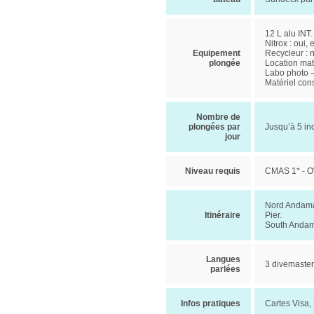
12 L alu INT
Nitrox : oui,
Equipement
Recycleur : 
plongée
Location mat
Labo photo –
Matériel cons
Nombre de
plongées par
Jusqu’à 5 in
jour
Niveau requis
CMAS 1* - OW
Nord Andaman
Itinéraire
Pier.
South Andama
Langues
3 divemaster
parlées
Infos pratiques
Cartes Visa,