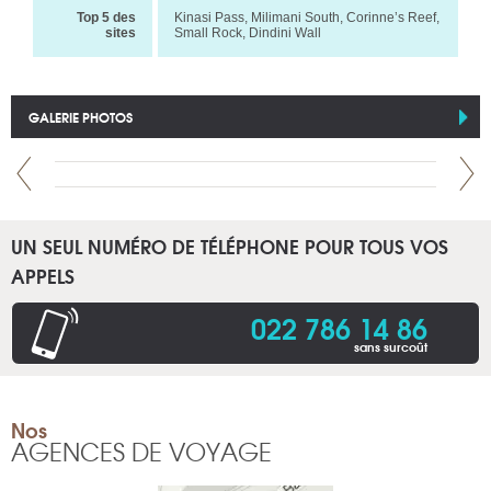
Top 5 des
Kinasi Pass, Milimani South, Corinne’s Reef,
sites
Small Rock, Dindini Wall
GALERIE PHOTOS
UN SEUL NUMÉRO DE TÉLÉPHONE POUR TOUS VOS
APPELS
022 786 14 86
sans surcoût
Nos
AGENCES DE VOYAGE