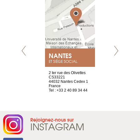
NEUVE
NANTES
GENÈV
ET SIÈGE SOCIAL
a-shop
2 ter rue des Olivettes
rue de Montc
el, 106
CS33221
1207 Genèv
neuve
44032 Nantes Cedex 1
Suisse
France
Tel : +41 22 
1 965 65 00
Tel : +33 2 40 89 34 44
Rejoignez-nous sur
INSTAGRAM