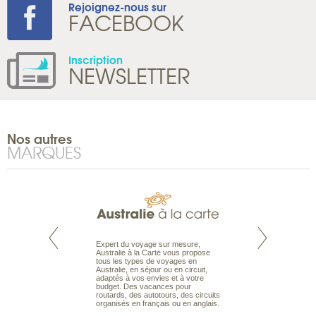
Rejoignez-nous sur
FACEBOOK
Inscription
NEWSLETTER
Nos autres
MARQUES
te est le spécialiste
Expert du voyage sur mesure,
Parce qu'ils sont
 le Pacifique.
Australie à la Carte vous propose
passionnés d’anim
bout du monde, en
tous les types de voyages en
sauvage, l'équipe d
sière, pour
Australie, en séjour ou en circuit,
carte comprend vos
ples et des îles
adaptés à vos envies et à votre
à votre service so
prenants, en hôtels
budget. Des vacances pour
voyage à la carte 
dans des pensions
routards, des autotours, des circuits
bâtir un safari à l
organisés en français ou en anglais.
envies.