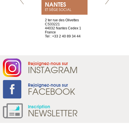
NEUVE
NANTES
GENÈV
ET SIÈGE SOCIAL
a-shop
2 ter rue des Olivettes
rue de Montc
el, 106
CS33221
1207 Genèv
neuve
44032 Nantes Cedex 1
Suisse
France
Tel : +41 22 
1 965 65 00
Tel : +33 2 40 89 34 44
Rejoignez-nous sur
INSTAGRAM
Rejoignez-nous sur
FACEBOOK
Inscription
NEWSLETTER