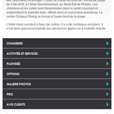
des Seychelles et plonger. L’hôtel se trouve au bout de l’immense plage
de Côte-d’Or, à l’Anse Gouvernement, au Nord-Est de Praslin. Les
chambres et les suites sont disséminées dans le jardin luxuriant et
surplombent la superbe baie, offrant ainsi un panorama grandiose. Le
centre Octopus Diving se trouve à l'autre bout de la plage.
L’hôtel étant construit à flanc de colline, il y a de nombreux escaliers, il
n’est donc pas recommandé aux personnes âgées ou à mobilité réduite.
CHAMBRES
ACTIVITÉS ET SERVICES
PLONGÉE
OPTIONS
GALERIE PHOTOS
PRIX
AVIS CLIENTS