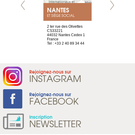
NEUVE
NANTES
GENÈV
ET SIÈGE SOCIAL
a-shop
2 ter rue des Olivettes
rue de Montc
el, 106
CS33221
1207 Genèv
neuve
44032 Nantes Cedex 1
Suisse
France
Tel : +41 22 
1 965 65 00
Tel : +33 2 40 89 34 44
Rejoignez-nous sur
INSTAGRAM
Rejoignez-nous sur
FACEBOOK
Inscription
NEWSLETTER