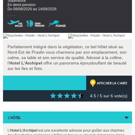
Supérieure
En demi-pension
Du 08/08/2026 au 14/08/2026
Parfaitement intégré dans la végétation, ce bel hôtel situé au
Nord-Est de Praslin vous charmera par son emplacement, son
calme, sa table et son service de qualité. Adossé à la colline,
l’
Hotel L’Archipel
offre un panorama époustouflant de beauté
sur les îles et îlots.
AFFICHER LA CARTE
4.5
/ 5 sur
6
vote(s)
L’HÔTEL
L’
Hotel L’Archipel
est une excellente adresse pour goûter aux charmes