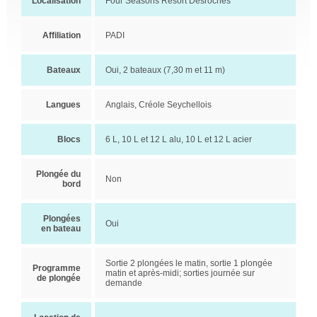
Localisation
Four Seasons Resort Desroches
Affiliation
PADI
Bateaux
Oui, 2 bateaux (7,30 m et 11 m)
Langues
Anglais, Créole Seychellois
Blocs
6 L, 10 L et 12 L alu, 10 L et 12 L acier
Plongée du
Non
bord
Plongées
Oui
en bateau
Sortie 2 plongées le matin, sortie 1 plongée
Programme
matin et après-midi; sorties journée sur
de plongée
demande