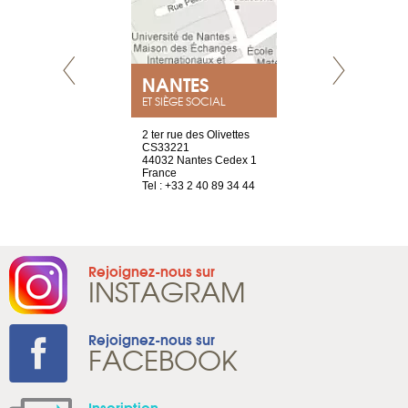
NEUVE
NANTES
GENÈV
ET SIÈGE SOCIAL
a-shop
2 ter rue des Olivettes
rue de Montc
el, 106
CS33221
1207 Genèv
neuve
44032 Nantes Cedex 1
Suisse
France
Tel : +41 22 
1 965 65 00
Tel : +33 2 40 89 34 44
Rejoignez-nous sur
INSTAGRAM
Rejoignez-nous sur
FACEBOOK
Inscription