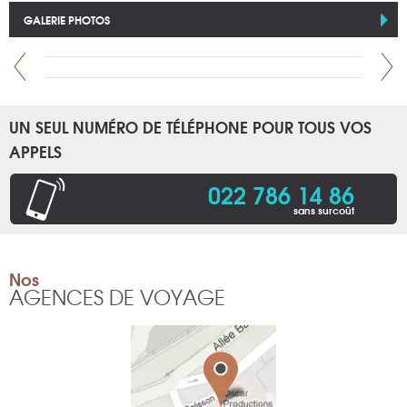
GALERIE PHOTOS
UN SEUL NUMÉRO DE TÉLÉPHONE POUR TOUS VOS
APPELS
022 786 14 86
sans surcoût
Nos
AGENCES DE VOYAGE