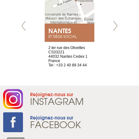
NEUVE
NANTES
GENÈV
ET SIÈGE SOCIAL
a-shop
2 ter rue des Olivettes
rue de Montc
el, 106
CS33221
1207 Genèv
neuve
44032 Nantes Cedex 1
Suisse
France
Tel : +41 22 
1 965 65 00
Tel : +33 2 40 89 34 44
Rejoignez-nous sur
INSTAGRAM
Rejoignez-nous sur
FACEBOOK