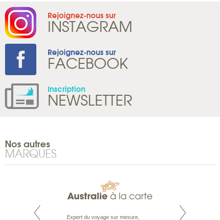
Rejoignez-nous sur
INSTAGRAM
Rejoignez-nous sur
FACEBOOK
Inscription
NEWSLETTER
Nos autres
MARQUES
te est le spécialiste
Expert du voyage sur mesure,
Parce qu'ils sont