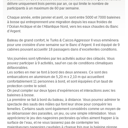
délivre uniquement trois permis par an, ce qui limite le nombre de
participants à un maximum de 60 par semaine.
Chaque année, entre janvier et avril, ce sont entre 5000 et 7000 baleines
à bosse qui entreprennent une migration depuis les eaux froides de
l’Océan Arctique et de l’Atlantique Nord, vers les eaux chaudes du Banc
d’Argent.
Bateau de grand confort, le Turks & Caicos Aggressor II vous emmènera
pour une croisière d'une semaine sur le Banc d’Argent. Il est équipé de 9
cabines pouvant accueillir 18 passagers dans d’excellentes conditions.
Vos journées sont rythmées par les activités autour des cétacés. Vous
pouvez participer à 9 activités, sauf en cas de conditions climatiques
défavorables.
Les sorties en mer se font à bord des deux annexes. Ce sont des
embarcations en aluminium de 5,20 m x 2,10 m qui accueillent
confortablement 11 personnes à bord, et sont équipées d’un taud de
protection contre le soleil.
On peut compter sur deux types d’expériences et interactions avec les
baleines à bosse.
La première se fait à bord du bateau, à distance. Vous pourrez admirer le
spectacle des sauts des mâles qui font leur show pour conquérir les
femelles. Certains sauts sont également considérés comme un moyen de
se débarrasser des parasites, un jeu, ou une simple intimidation. Vous
apprécierez le jeu des nageoires pectorales qu’elles aiment frapper à la
surface de l’eau, et ne vous lasserez pas de contempler les
majestueuses nageoires caudales à chaque fois que la baleine plonge.