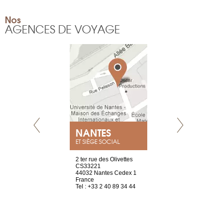
Nos
AGENCES DE VOYAGE
NEUVE
NANTES
GENÈV
ET SIÈGE SOCIAL
a-shop
2 ter rue des Olivettes
rue de Montc
el, 106
CS33221
1207 Genèv
neuve
44032 Nantes Cedex 1
Suisse
France
Tel : +41 22 
1 965 65 00
Tel : +33 2 40 89 34 44