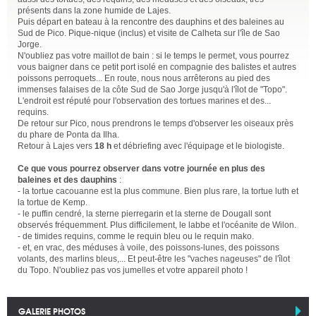
présents dans la zone humide de Lajes.
Puis départ en bateau à la rencontre des dauphins et des baleines au
Sud de Pico. Pique-nique (inclus) et visite de Calheta sur l'île de Sao
Jorge.
N'oubliez pas votre maillot de bain : si le temps le permet, vous pourrez
vous baigner dans ce petit port isolé en compagnie des balistes et autres
poissons perroquets... En route, nous nous arrêterons au pied des
immenses falaises de la côte Sud de Sao Jorge jusqu'à l'îlot de "Topo".
L'endroit est réputé pour l'observation des tortues marines et des...
requins.
De retour sur Pico, nous prendrons le temps d'observer les oiseaux près
du phare de Ponta da Ilha.
Retour à Lajes vers
18 h
et débriefing avec l'équipage et le biologiste.
Ce que vous pourrez observer dans votre journée en plus des
baleines et des dauphins
:
- la tortue cacouanne est la plus commune. Bien plus rare, la tortue luth et
la tortue de Kemp.
- le puffin cendré, la sterne pierregarin et la sterne de Dougall sont
observés fréquemment. Plus difficilement, le labbe et l'océanite de Wilon.
- de timides requins, comme le requin bleu ou le requin mako.
- et, en vrac, des méduses à voile, des poissons-lunes, des poissons
volants, des marlins bleus,... Et peut-être les "vaches nageuses" de l'îlot
du Topo. N'oubliez pas vos jumelles et votre appareil photo !
GALERIE PHOTOS