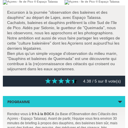
Excursion à la journée "observation des baleines et des
dauphins" au départ de Lajes, avec Espaço Talassa.
Cachalots, baleines et dauphins préfèrent la côte Sud de l'île
de Pico. Aidés par Sidonio, le guetteur de "Queimada", nous
les observons, nous les approchons et les photographions.
Notre ambition est aussi de vous faire partager les vestiges de
cette "culture baleinière" dont les Açoriens sont aujourd'hui les
derniers légataires.
Bien plus qu'un simple voyage d'observation du milieu marin,
"Dauphins et baleines de Queimada" est une découverte qui
contribue à la (re)connaissance des cétacés qui croisent ou
séjournent dans les eaux açoriennes.
4.38
/ 5 sur
8
vote(s)
PROGRAMME
Rendez-vous à
9 h à la BOCA
(la Base d'Observation des Cétacés des
Açores - Espaço Talassa). Avant de partir, l'équipe vous fera environ 30
minutes de briefing à propos des dauphins, des baleines bien sûr, mais
aussi des tortues, des requins, des méduses et des oiseaux, très