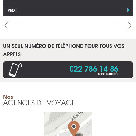
PRIX
UN SEUL NUMÉRO DE TÉLÉPHONE POUR TOUS VOS
APPELS
022 786 14 86
sans surcoût
Nos
AGENCES DE VOYAGE