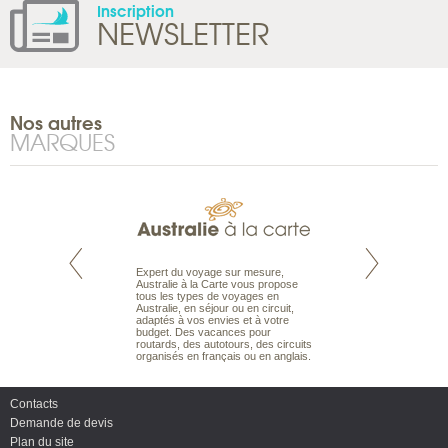
Inscription
NEWSLETTER
Nos autres
MARQUES
te est le spécialiste
Expert du voyage sur mesure,
Parce qu'ils sont
 le Pacifique.
Australie à la Carte vous propose
passionnés d’anim
bout du monde, en
tous les types de voyages en
sauvage, l'équipe d
sière, pour
Australie, en séjour ou en circuit,
carte comprend vos
ples et des îles
adaptés à vos envies et à votre
à votre service so
prenants, en hôtels
budget. Des vacances pour
voyage à la carte 
dans des pensions
routards, des autotours, des circuits
bâtir un safari à l
organisés en français ou en anglais.
envies.
Contacts
Demande de devis
Plan du site