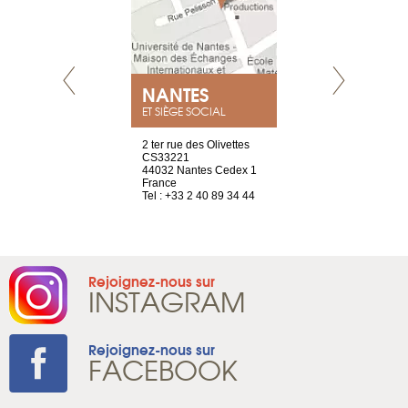
NEUVE
NANTES
GENÈV
ET SIÈGE SOCIAL
a-shop
2 ter rue des Olivettes
rue de Montc
el, 106
CS33221
1207 Genèv
neuve
44032 Nantes Cedex 1
Suisse
France
Tel : +41 22 
1 965 65 00
Tel : +33 2 40 89 34 44
Rejoignez-nous sur
INSTAGRAM
Rejoignez-nous sur
FACEBOOK