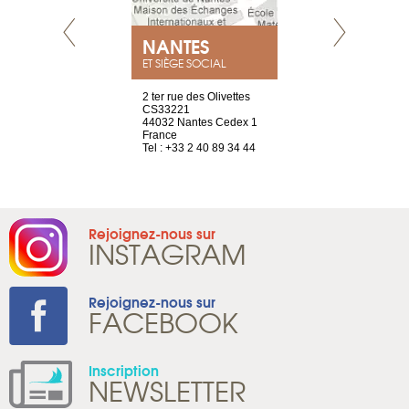
NEUVE
NANTES
GENÈV
ET SIÈGE SOCIAL
a-shop
2 ter rue des Olivettes
rue de Montc
el, 106
CS33221
1207 Genèv
neuve
44032 Nantes Cedex 1
Suisse
France
Tel : +41 22 
1 965 65 00
Tel : +33 2 40 89 34 44
Rejoignez-nous sur
INSTAGRAM
Rejoignez-nous sur
FACEBOOK
Inscription
NEWSLETTER