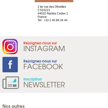
a-shop
2 ter rue des Olivettes
rue de Montc
el, 106
CS33221
1207 Genèv
neuve
44032 Nantes Cedex 1
Suisse
France
Tel : +41 22 
1 965 65 00
Tel : +33 2 40 89 34 44
Rejoignez-nous sur
INSTAGRAM
Rejoignez-nous sur
FACEBOOK
Inscription
NEWSLETTER
Nos autres