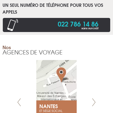
UN SEUL NUMÉRO DE TÉLÉPHONE POUR TOUS VOS
APPELS
022 786 14 86
sans surcoût
Nos
AGENCES DE VOYAGE
NEUVE
NANTES
GENÈV
ET SIÈGE SOCIAL