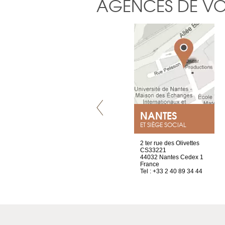
AGENCES DE V
VILLENEUVE
NANTES
ET SIÈGE SOCIAL
Chez Scuba-shop
2 ter rue des Olivettes
Route d’Arvel, 106
CS33221
1844 Villeneuve
44032 Nantes Cedex 1
Suisse
France
Tel : +41 21 965 65 00
Tel : +33 2 40 89 34 44