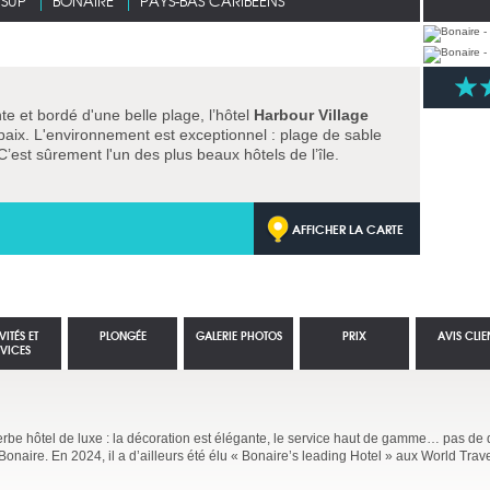
 SUP
BONAIRE
PAYS-BAS CARIBÉENS
e et bordé d'une belle plage, l’hôtel
Harbour Village
paix. L'environnement est exceptionnel : plage de sable
 C’est sûrement l'un des plus beaux hôtels de l’île.
AFFICHER LA CARTE
VITÉS ET
PLONGÉE
GALERIE PHOTOS
PRIX
AVIS CLIE
RVICES
rbe hôtel de luxe : la décoration est élégante, le service haut de gamme… pas de 
 Bonaire. En 2024, il a d’ailleurs été élu « Bonaire’s leading Hotel » aux World Tra