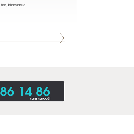
e ton, bienvenue
86 14 86
sans surcoût