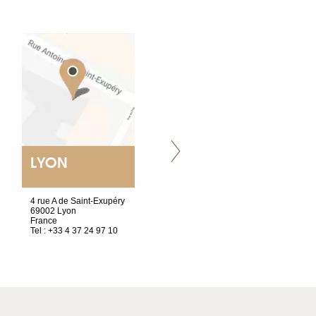
LYON
VILLENEUVE
4 rue A de Saint-Exupéry
Chez Scuba-shop
69002 Lyon
Route d’Arvel, 106
France
1844 Villeneuve
Tel : +33 4 37 24 97 10
Suisse
Tel : +41 21 965 65 00