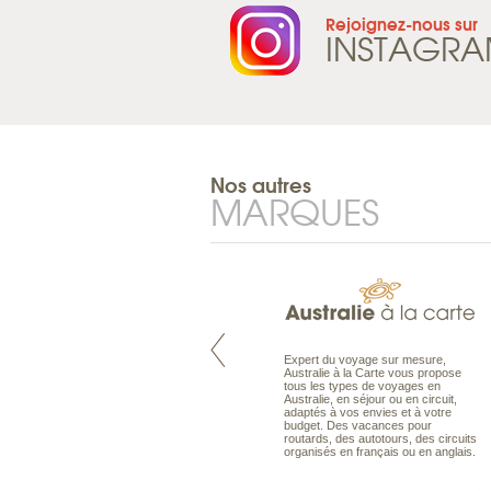
Rejoignez-nous sur
INSTAGR
Nos autres
MARQUES
Pacifique à la carte est le spécialiste
Expert du voyage sur mesure,
des voyages dans le Pacifique.
Australie à la Carte vous propose
Partez à l’autre bout du monde, en
tous les types de voyages en
séjour ou en croisière, pour
Australie, en séjour ou en circuit,
découvrir des peuples et des îles
adaptés à vos envies et à votre
toujours plus surprenants, en hôtels
budget. Des vacances pour
de luxe, comme dans des pensions
routards, des autotours, des circuits
de charme.
organisés en français ou en anglais.