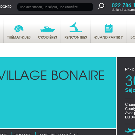
022 786 
ERCHER
du lundi au sam
THÉMATIQUES
CROISIÈRES
RENCONTRES
QUAND PARTIR ?
BO
VILLAGE BONAIRE
Prix p
3
Séjo
Chamb
Court
Avec 
Du 04