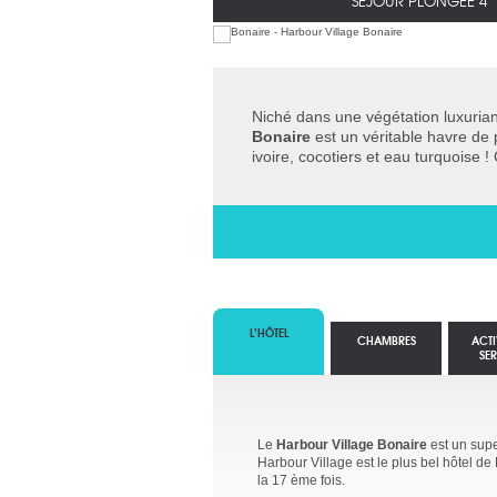
SÉJOUR PLONGÉE 4*
Niché dans une végétation luxuriant
Bonaire
est un véritable havre de 
ivoire, cocotiers et eau turquoise !
L’HÔTEL
CHAMBRES
ACTI
SE
Le
Harbour Village Bonaire
est un supe
Harbour Village est le plus bel hôtel de
la 17 ème fois.