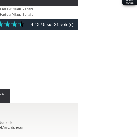
4.43
/ 5 sur
21
vote(s)
NTS
doute, le
vel Awards pour