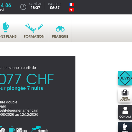
14 86
GENÈVE
PAPEETE
18:37
06:37
edi
NS PLANS
FORMATION
PRATIQUE
ar personne à partir de :
077 CHF
ur plongée 7 nuits
re double
yard
petit-déjeuner américain
/08/2026 au 12/12/2026