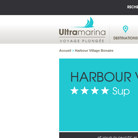
RECH
DESTINATIONS
VOYAGE PLONGÉE
Accueil
>
Harbour Village Bonaire
HARBOUR 
Sup