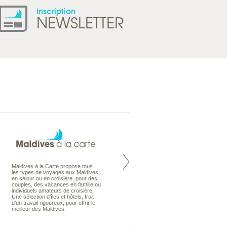
Inscription
NEWSLETTER
Maldives à la Carte propose tous
Notre site Odyssee est un portail
les types de voyages aux Maldives,
qui regroupe l’ensemble de nos
en séjour ou en croisière, pour des
offres de voyages. Vous trouverez
couples, des vacances en famille ou
une carte interactive, la gestion des
individuels amateurs de croisière.
listes de mariage et voyages de
Une sélection d’îles et hôtels, fruit
noces. Vous pourrez aussi vous
d’un travail rigoureux, pour offrir le
abonnez à nos Newsletters.
meilleur des Maldives.