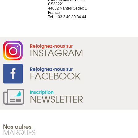
el, 106
CS33221
1207 Genèv
neuve
44032 Nantes Cedex 1
Suisse
France
Tel : +41 22 
1 965 65 00
Tel : +33 2 40 89 34 44
Rejoignez-nous sur
INSTAGRAM
Rejoignez-nous sur
FACEBOOK
Inscription
NEWSLETTER
Nos autres
MARQUES