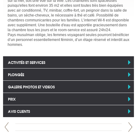
sur la mer, soit une vue sur la ville. Les chambres sont spacieuses
puisqu'elles font environ 35 m2 et elles sont toutes très bien équipées
avec air conditionné, TV, minibar, coffre-fort, un peignoir dans la salle de
bains, un sèche-cheveux, le nécessaire à thé et café. Possibilité de
chambres communicantes pour les familles. L’internet Wi-fi est disponible
avec supplément. Une bouteille d'eau est apportée gracieusement dans
la chambre tous les jours et le room-service est assuré 24h/24.
Pays musulman oblige, les femmes voyageant seules pourront bénéficier
d’un personnel essentiellement féminin, d’un étage réservé et interdit aux
hommes.
ACTIVITÉS ET SERVICES
PLONGÉE
GALERIE PHOTOS ET VIDEOS
PRIX
AVIS CLIENTS