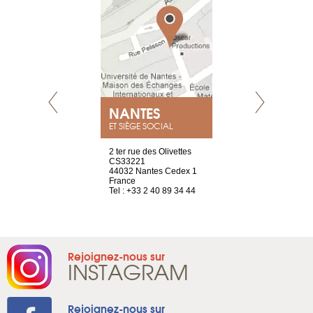
NEUVE
NANTES
GENÈV
ET SIÈGE SOCIAL
a-shop
2 ter rue des Olivettes
rue de Montc
el, 106
CS33221
1207 Genèv
neuve
44032 Nantes Cedex 1
Suisse
France
Tel : +41 22 
1 965 65 00
Tel : +33 2 40 89 34 44
Rejoignez-nous sur
INSTAGRAM
Rejoignez-nous sur