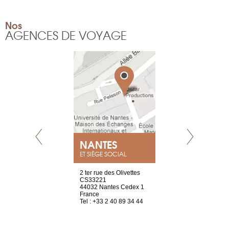
Nos
AGENCES DE VOYAGE
NEUVE
NANTES
GENÈV
ET SIÈGE SOCIAL
a-shop
2 ter rue des Olivettes
rue de Montc
el, 106
CS33221
1207 Genèv
neuve
44032 Nantes Cedex 1
Suisse
France
Tel : +41 22 
1 965 65 00
Tel : +33 2 40 89 34 44