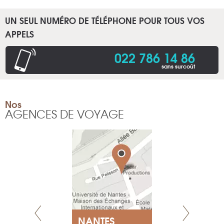
UN SEUL NUMÉRO DE TÉLÉPHONE POUR TOUS VOS
APPELS
022 786 14 86
sans surcoût
Nos
AGENCES DE VOYAGE
NEUVE
NANTES
GENÈV