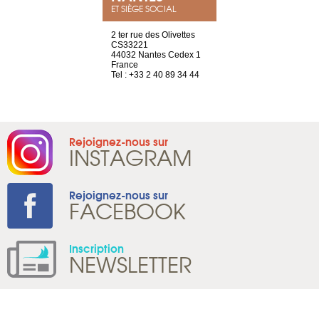
ET SIÈGE SOCIAL
a-shop
2 ter rue des Olivettes
rue de Montc
el, 106
CS33221
1207 Genèv
neuve
44032 Nantes Cedex 1
Suisse
France
Tel : +41 22 
1 965 65 00
Tel : +33 2 40 89 34 44
Rejoignez-nous sur
INSTAGRAM
Rejoignez-nous sur
FACEBOOK
Inscription
NEWSLETTER