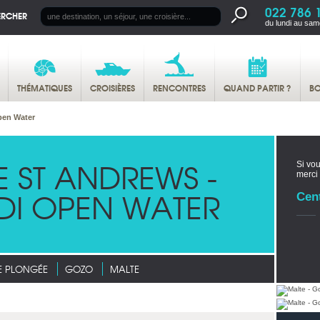
022 786 
ERCHER
du lundi au sam
THÉMATIQUES
CROISIÈRES
RENCONTRES
QUAND PARTIR ?
BO
pen Water
 ST ANDREWS -
Si vou
merci
DI OPEN WATER
Cen
E PLONGÉE
GOZO
MALTE