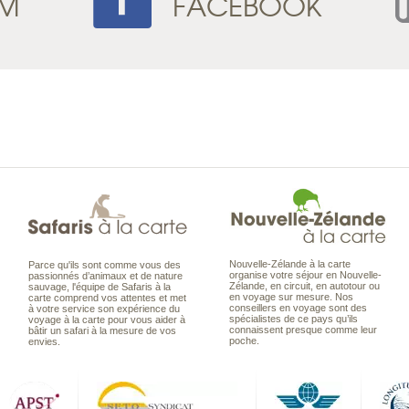
AM
FACEBOOK
Nouvelle-Zélande à la carte
Parce qu'ils sont comme vous des
organise votre séjour en Nouvelle-
passionnés d’animaux et de nature
Zélande, en circuit, en autotour ou
sauvage, l'équipe de Safaris à la
en voyage sur mesure. Nos
carte comprend vos attentes et met
conseillers en voyage sont des
à votre service son expérience du
spécialistes de ce pays qu’ils
voyage à la carte pour vous aider à
connaissent presque comme leur
bâtir un safari à la mesure de vos
poche.
envies.