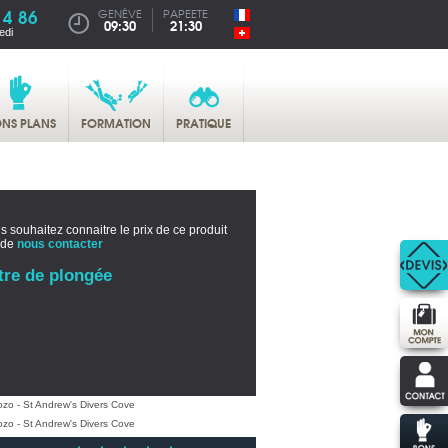
14 86
GENÈVE
PAPEETE
09:30
21:30
edi
NS PLANS
FORMATION
PRATIQUE
s souhaitez connaitre le prix de ce produit
 de
nous contacter
tre de plongée