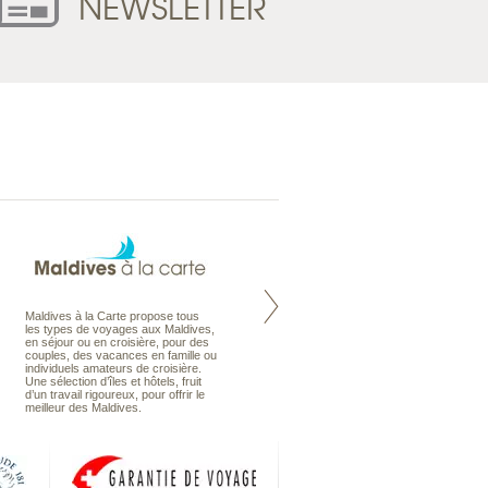
NEWSLETTER
Maldives à la Carte propose tous
Notre site Odyssee est un portail
les types de voyages aux Maldives,
qui regroupe l’ensemble de nos
en séjour ou en croisière, pour des
offres de voyages. Vous trouverez
couples, des vacances en famille ou
une carte interactive, la gestion des
individuels amateurs de croisière.
listes de mariage et voyages de
Une sélection d’îles et hôtels, fruit
noces. Vous pourrez aussi vous
d’un travail rigoureux, pour offrir le
abonnez à nos Newsletters.
meilleur des Maldives.