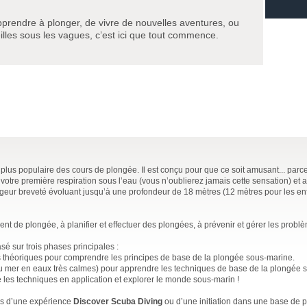
pprendre à plonger, de vivre de nouvelles aventures, ou
lles sous les vagues, c’est ici que tout commence.
 plus populaire des cours de plongée. Il est conçu pour que ce soit amusant... par
votre première respiration sous l’eau (vous n’oublierez jamais cette sensation) et 
ngeur breveté évoluant jusqu’à une profondeur de 18 mètres (12 mètres pour les en
t de plongée, à planifier et effectuer des plongées, à prévenir et gérer les probl
sé sur trois phases principales :
théoriques pour comprendre les principes de base de la plongée sous-marine.
ou mer en eaux très calmes) pour apprendre les techniques de base de la plongée 
e les techniques en application et explorer le monde sous-marin !
rs d’une expérience
Discover Scuba Diving
ou d’une initiation dans une base de p