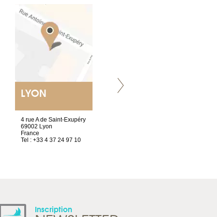
LYON
VILLENEUVE
4 rue A de Saint-Exupéry
Chez Scuba-shop
69002 Lyon
Route d’Arvel, 106
France
1844 Villeneuve
Tel : +33 4 37 24 97 10
Suisse
Tel : +41 21 965 65 00
Inscription