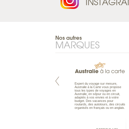
INSTAGR
Nos autres
MARQUES
Pacifique à la carte est le spécialiste
Expert du voyage sur mesure,
des voyages dans le Pacifique.
Australie à la Carte vous propose
Partez à l’autre bout du monde, en
tous les types de voyages en
séjour ou en croisière, pour
Australie, en séjour ou en circuit,
découvrir des peuples et des îles
adaptés à vos envies et à votre
toujours plus surprenants, en hôtels
budget. Des vacances pour
de luxe, comme dans des pensions
routards, des autotours, des circuits
de charme.
organisés en français ou en anglais.