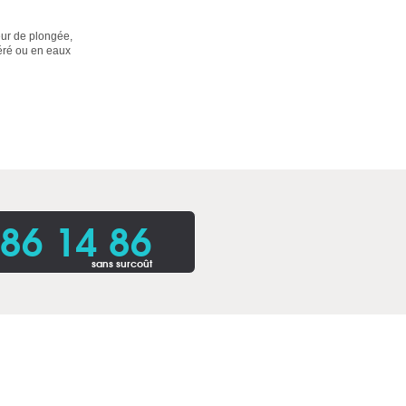
eur de plongée,
péré ou en eaux
86 14 86
sans surcoût