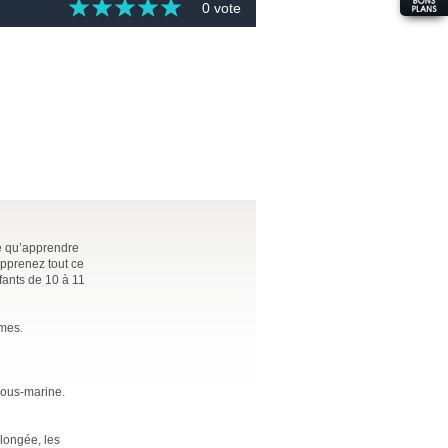
0 vote
ce qu’apprendre
apprenez tout ce
fants de 10 à 11
èmes.
sous-marine.
longée, les