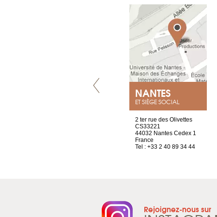
VILLENEUVE
NANTES
ET SIÈGE SOCIAL
Chez Scuba-shop
2 ter rue des Olivettes
Route d’Arvel, 106
CS33221
1844 Villeneuve
44032 Nantes Cedex 1
Suisse
France
Tel : +41 21 965 65 00
Tel : +33 2 40 89 34 44
Rejoignez-nous sur