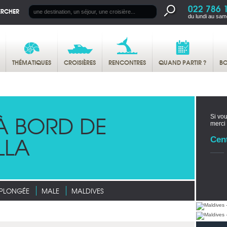
022 786 
ERCHER
du lundi au sam
THÉMATIQUES
CROISIÈRES
RENCONTRES
QUAND PARTIR ?
BO
À BORD DE
Si vou
merci
LLA
Cen
 PLONGÉE
MALE
MALDIVES