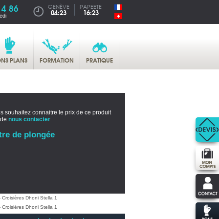
14 86
GENÈVE
PAPEETE
04:23
16:23
edi
NS PLANS
FORMATION
PRATIQUE
s souhaitez connaitre le prix de ce produit
 de
nous contacter
tre de plongée