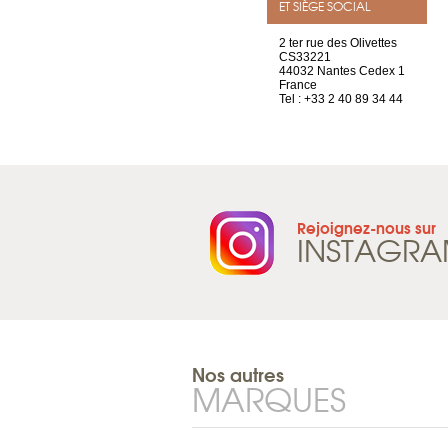
ET SIÈGE SOCIAL
Chez Scuba-shop
2 ter rue des Olivettes
Route d’Arvel, 106
CS33221
1844 Villeneuve
44032 Nantes Cedex 1
Suisse
France
Tel : +41 21 965 65 00
Tel : +33 2 40 89 34 44
Rejoignez-nous sur
INSTAGR
Nos autres
MARQUES