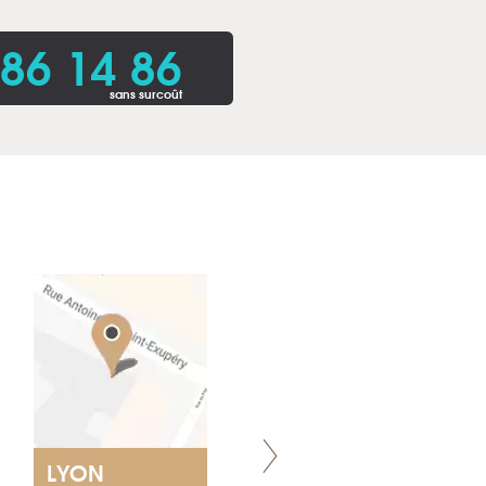
86 14 86
sans surcoût
LYON
VILLENEUVE