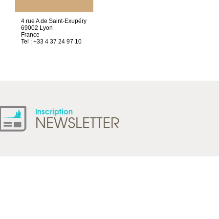
4 rue A de Saint-Exupéry
Chez Scuba-shop
69002 Lyon
Route d’Arvel, 106
France
1844 Villeneuve
Tel : +33 4 37 24 97 10
Suisse
Tel : +41 21 965 65 00
Inscription
NEWSLETTER