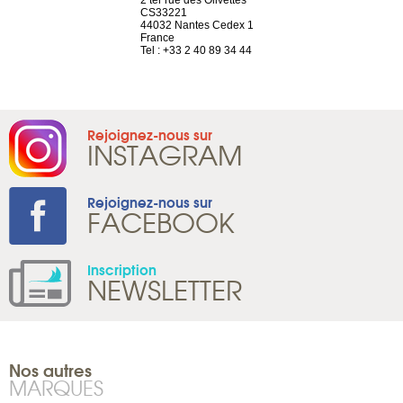
a-shop
2 ter rue des Olivettes
rue de Montc
el, 106
CS33221
1207 Genèv
neuve
44032 Nantes Cedex 1
Suisse
France
Tel : +41 22 
1 965 65 00
Tel : +33 2 40 89 34 44
Rejoignez-nous sur
INSTAGRAM
Rejoignez-nous sur
FACEBOOK
Inscription
NEWSLETTER
Nos autres
MARQUES