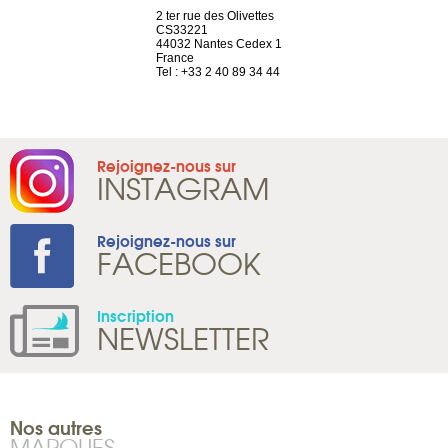
a-shop
2 ter rue des Olivettes
rue de Montc
el, 106
CS33221
1207 Genèv
neuve
44032 Nantes Cedex 1
Suisse
France
Tel : +41 22 
1 965 65 00
Tel : +33 2 40 89 34 44
Rejoignez-nous sur
INSTAGRAM
Rejoignez-nous sur
FACEBOOK
Inscription
NEWSLETTER
Nos autres
MARQUES