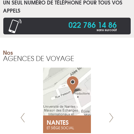
UN SEUL NUMÉRO DE TÉLÉPHONE POUR TOUS VOS
APPELS
022 786 14 86
sans surcoût
Nos
AGENCES DE VOYAGE
NEUVE
NANTES
GENÈV
ET SIÈGE SOCIAL