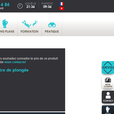
14 86
GENÈVE
PAPEETE
21:34
09:34
edi
NS PLANS
FORMATION
PRATIQUE
s souhaitez connaitre le prix de ce produit
 de
nous contacter
tre de plongée