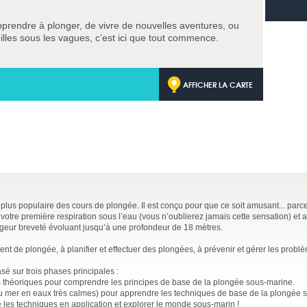
pprendre à plonger, de vivre de nouvelles aventures, ou
lles sous les vagues, c’est ici que tout commence.
AFFICHER LA CARTE
 plus populaire des cours de plongée. Il est conçu pour que ce soit amusant... par
votre première respiration sous l’eau (vous n’oublierez jamais cette sensation) et 
ngeur breveté évoluant jusqu’à une profondeur de 18 mètres.
t de plongée, à planifier et effectuer des plongées, à prévenir et gérer les probl
sé sur trois phases principales :
théoriques pour comprendre les principes de base de la plongée sous-marine.
ou mer en eaux très calmes) pour apprendre les techniques de base de la plongée 
e les techniques en application et explorer le monde sous-marin !