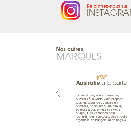
Rejoignez-nous sur
INSTAGR
Nos autres
MARQUES
Pacifique à la carte est le spécialiste
Expert du voyage sur mesure,
des voyages dans le Pacifique.
Australie à la Carte vous propose
Partez à l’autre bout du monde, en
tous les types de voyages en
séjour ou en croisière, pour
Australie, en séjour ou en circuit,
découvrir des peuples et des îles
adaptés à vos envies et à votre
toujours plus surprenants, en hôtels
budget. Des vacances pour
de luxe, comme dans des pensions
routards, des autotours, des circuits
de charme.
organisés en français ou en anglais.