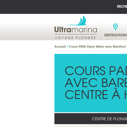
RECH
DESTINATIONS
VOYAGE PLONGÉE
Accueil
>
Cours PADI Open Water avec Barefoot
COURS PA
AVEC BAR
CENTRE À
CENTRE DE PLONG