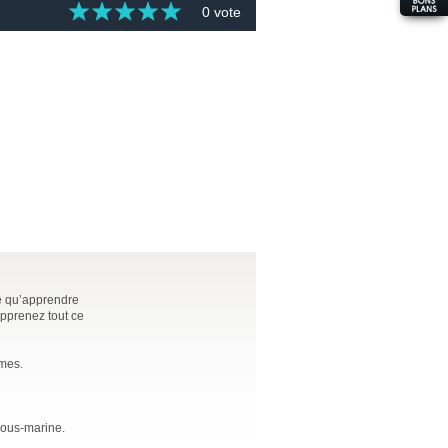
0 vote
ce qu’apprendre
apprenez tout ce
èmes.
sous-marine.