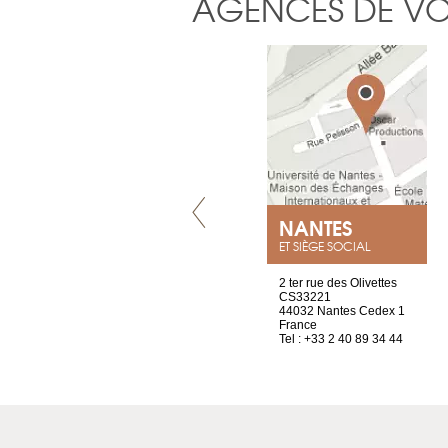
AGENCES DE V
VILLENEUVE
NANTES
ET SIÈGE SOCIAL
Chez Scuba-shop
2 ter rue des Olivettes
Route d’Arvel, 106
CS33221
1844 Villeneuve
44032 Nantes Cedex 1
Suisse
France
Tel : +41 21 965 65 00
Tel : +33 2 40 89 34 44