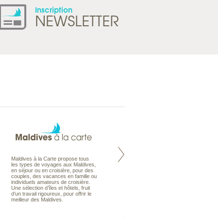
Inscription
NEWSLETTER
Maldives à la Carte propose tous
Notre site Odyssee est un portail
les types de voyages aux Maldives,
qui regroupe l’ensemble de nos
en séjour ou en croisière, pour des
offres de voyages. Vous trouverez
couples, des vacances en famille ou
une carte interactive, la gestion des
individuels amateurs de croisière.
listes de mariage et voyages de
Une sélection d’îles et hôtels, fruit
noces. Vous pourrez aussi vous
d’un travail rigoureux, pour offrir le
abonnez à nos Newsletters.
meilleur des Maldives.