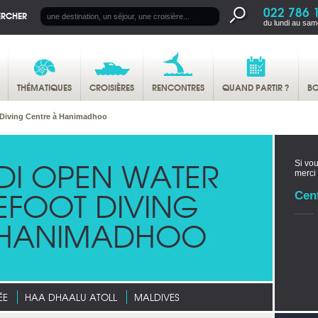
022 786 
ERCHER
du lundi au sam
THÉMATIQUES
CROISIÈRES
RENCONTRES
QUAND PARTIR ?
BO
 Diving Centre à Hanimadhoo
DI OPEN WATER
Si vou
merci
EFOOT DIVING
Cen
 HANIMADHOO
ÉE
HAA DHAALU ATOLL
MALDIVES