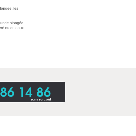
longée, les
eur de plongée,
péré ou en eaux
86 14 86
sans surcoût