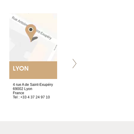
LYON
VILLENEUVE
4 rue A de Saint-Exupéry
Chez Scuba-shop
69002 Lyon
Route d’Arvel, 106
France
1844 Villeneuve
Tel : +33 4 37 24 97 10
Suisse
Tel : +41 21 965 65 00