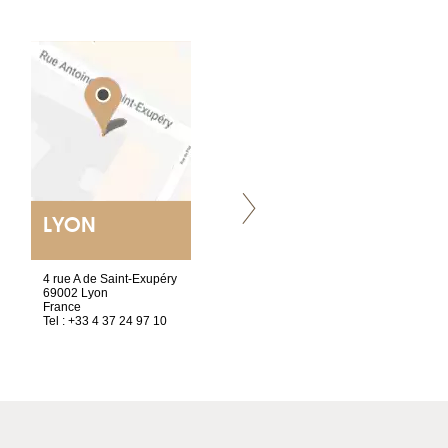
LYON
VILLENEUVE
4 rue A de Saint-Exupéry
Chez Scuba-shop
69002 Lyon
Route d’Arvel, 106
France
1844 Villeneuve
Tel : +33 4 37 24 97 10
Suisse
Tel : +41 21 965 65 00