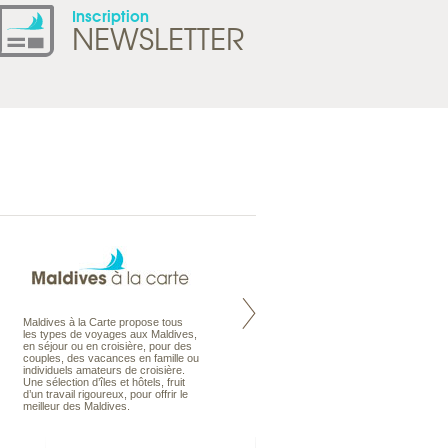
Inscription
NEWSLETTER
Maldives à la Carte propose tous
Notre site Odyssee est un portail
les types de voyages aux Maldives,
qui regroupe l’ensemble de nos
en séjour ou en croisière, pour des
offres de voyages. Vous trouverez
couples, des vacances en famille ou
une carte interactive, la gestion des
individuels amateurs de croisière.
listes de mariage et voyages de
Une sélection d’îles et hôtels, fruit
noces. Vous pourrez aussi vous
d’un travail rigoureux, pour offrir le
abonnez à nos Newsletters.
meilleur des Maldives.