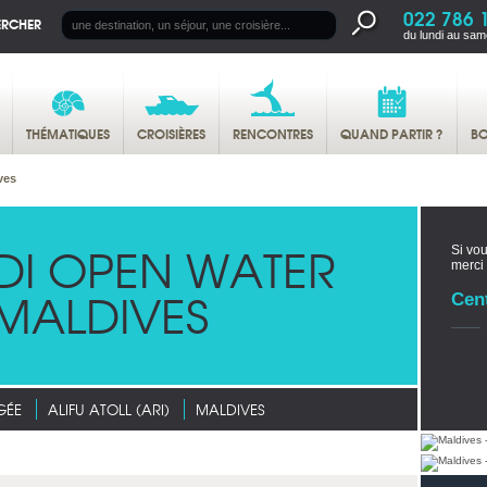
022 786 
ERCHER
du lundi au sam
THÉMATIQUES
CROISIÈRES
RENCONTRES
QUAND PARTIR ?
BO
ves
DI OPEN WATER
Si vou
merci
MALDIVES
Cen
GÉE
ALIFU ATOLL (ARI)
MALDIVES