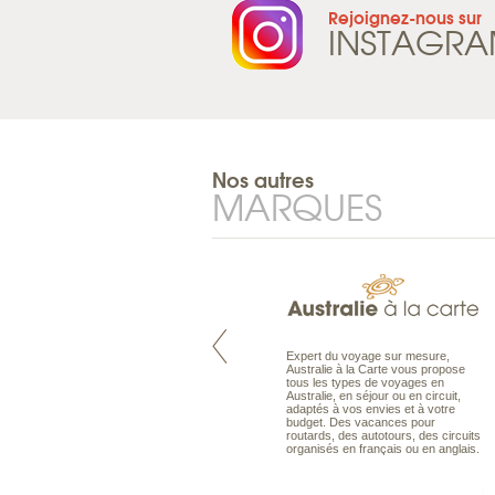
Rejoignez-nous sur
INSTAGR
Nos autres
MARQUES
Pacifique à la carte est le spécialiste
Expert du voyage sur mesure,
des voyages dans le Pacifique.
Australie à la Carte vous propose
Partez à l’autre bout du monde, en
tous les types de voyages en
séjour ou en croisière, pour
Australie, en séjour ou en circuit,
découvrir des peuples et des îles
adaptés à vos envies et à votre
toujours plus surprenants, en hôtels
budget. Des vacances pour
de luxe, comme dans des pensions
routards, des autotours, des circuits
de charme.
organisés en français ou en anglais.