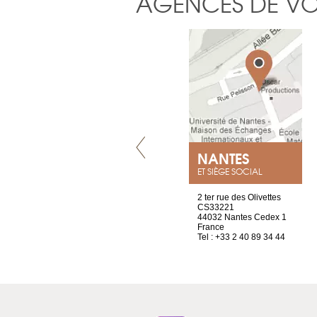
AGENCES DE V
VILLENEUVE
NANTES
ET SIÈGE SOCIAL
Chez Scuba-shop
2 ter rue des Olivettes
Route d’Arvel, 106
CS33221
1844 Villeneuve
44032 Nantes Cedex 1
Suisse
France
Tel : +41 21 965 65 00
Tel : +33 2 40 89 34 44