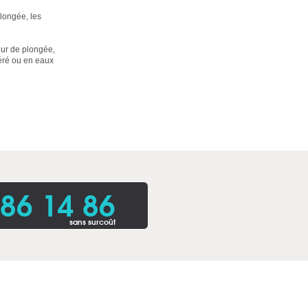
longée, les
eur de plongée,
péré ou en eaux
86 14 86
sans surcoût