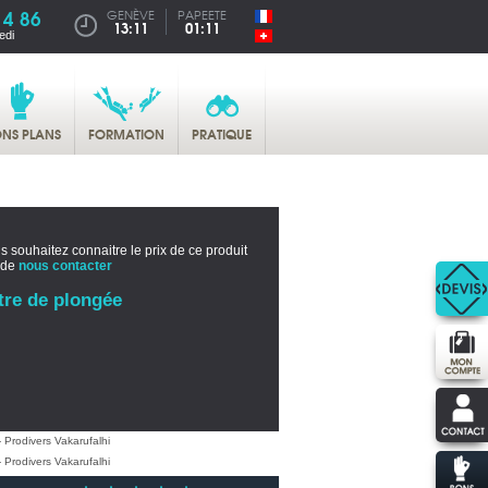
14 86
GENÈVE
PAPEETE
13:11
01:11
edi
NS PLANS
FORMATION
PRATIQUE
s souhaitez connaitre le prix de ce produit
 de
nous contacter
tre de plongée