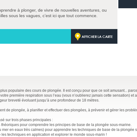
pprendre à plonger, de vivre de nouvelles aventures, ou
lles sous les vagues, c’est ici que tout commence.
AFFICHER LA CARTE
 plus populaire des cours de plongée. Il est conçu pour que ce soit amusant... par
votre première respiration sous l’eau (vous n’oublierez jamais cette sensation) et 
ngeur breveté évoluant jusqu’à une profondeur de 18 mètres.
t de plongée, à planifier et effectuer des plongées, à prévenir et gérer les probl
sé sur trois phases principales :
théoriques pour comprendre les principes de base de la plongée sous-marine.
ou mer en eaux très calmes) pour apprendre les techniques de base de la plongée 
e les techniques en application et explorer le monde sous-marin !