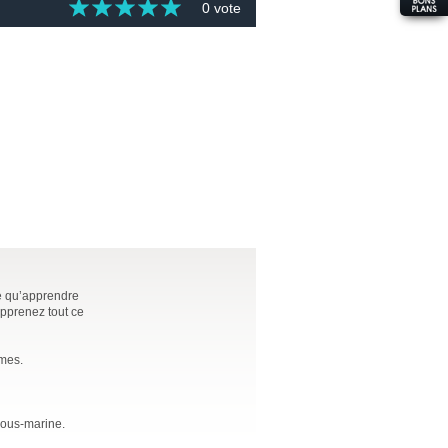
0 vote
ce qu’apprendre
apprenez tout ce
èmes.
sous-marine.