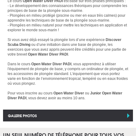
Le cours
Open Water Diver PADI
est basé sur trois phases principales :
- Le développement des connaissances théoriques pour comprendre les
principes de base de la plongée sous-marine.
- Plongées en milieu protégé (piscine ou mer en eaux très calmes) pour
apprendre les techniques de base de la plongée sous-marine.
- Plongées en milieu naturel pour mettre les techniques en application et
explorer le monde sous-marin !
Si vous avez déjà essayé la plongée lors d’une expérience
Discover
Scuba Diving
ou d’une initiation dans une base de plongée, les
exercices que vous avez appris peuvent être crédités pour une partie de
votre brevet
Open Water Diver PADI
.
Dans le cours
Open Water Diver PADI
, vous apprendrez à utiliser
l'équipement de plongée de base, y compris un ordinateur de plongée, et
les accessoires de plongée standard. L’équipement que vous portez
varie en fonction de l’environnement tropical, tempéré ou en eaux froides
où vous plongez.
Pour vous inscrire au cours
Open Water Diver
ou
Junior Open Water
Diver PADI
, vous devez avoir au moins 10 ans.
GALERIE PHOTOS
UN SEUL NUMÉRO DE TÉLÉPHONE POUR TOUS VOS