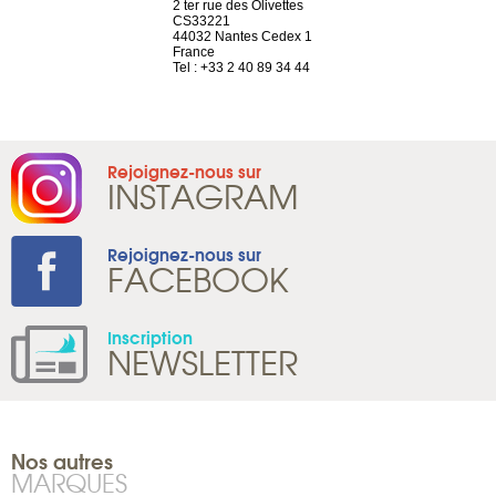
a-shop
2 ter rue des Olivettes
rue de Montc
el, 106
CS33221
1207 Genèv
neuve
44032 Nantes Cedex 1
Suisse
France
Tel : +41 22 
1 965 65 00
Tel : +33 2 40 89 34 44
Rejoignez-nous sur
INSTAGRAM
Rejoignez-nous sur
FACEBOOK
Inscription
NEWSLETTER
Nos autres
MARQUES